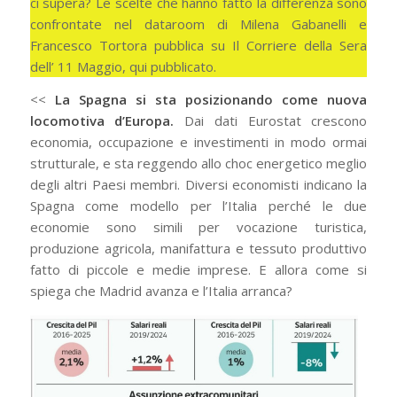
ci supera? Le scelte che hanno fatto la differenza sono
confrontate nel dataroom di Milena Gabanelli e
Francesco Tortora pubblica su Il Corriere della Sera
dell’ 11 Maggio, qui pubblicato.
<<
La Spagna si sta posizionando come nuova
locomotiva d’Europa.
Dai dati Eurostat crescono
economia, occupazione e investimenti in modo ormai
strutturale, e sta reggendo allo choc energetico meglio
degli altri Paesi membri. Diversi economisti indicano la
Spagna come modello per l’Italia perché le due
economie sono simili per vocazione turistica,
produzione agricola, manifattura e tessuto produttivo
fatto di piccole e medie imprese. E allora come si
spiega che Madrid avanza e l’Italia arranca?