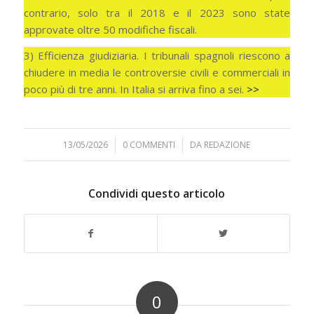
contrario, solo tra il 2018 e il 2023 sono state
approvate oltre 50 modifiche fiscali.
3) Efficienza giudiziaria. I tribunali spagnoli riescono a
chiudere in media le controversie civili e commerciali in
poco più di tre anni. In Italia si arriva fino a sei.
>>
13/05/2026
/
0 COMMENTI
/
DA
REDAZIONE
Condividi questo articolo
0