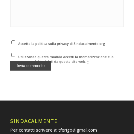
Accetto la politica sulla
privacy
di Sindacalmente.org
Utilizzando questo modulo accetti la memorizzazione e la
gestione dei tuoi dati da questo sito web.
*
Alternative:
SINDACALMENTE
Per contatti scrivere a: tferigo@gmail.com