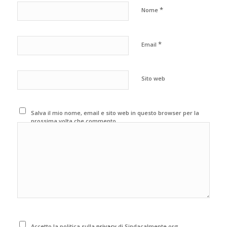
*
Nome
*
Email
Sito web
Salva il mio nome, email e sito web in questo browser per la
prossima volta che commento.
Accetto la politica sulla
privacy
di Sindacalmente.org