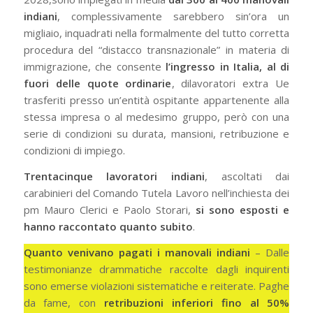
indiani
, complessivamente sarebbero sin’ora un
migliaio, inquadrati nella formalmente del tutto corretta
procedura del “distacco transnazionale” in materia di
immigrazione, che consente
l’ingresso in Italia, al di
fuori delle quote ordinarie
, dilavoratori extra Ue
trasferiti presso un’entità ospitante appartenente alla
stessa impresa o al medesimo gruppo, però con una
serie di condizioni su durata, mansioni, retribuzione e
condizioni di impiego.
Trentacinque lavoratori indiani
, ascoltati dai
carabinieri del Comando Tutela Lavoro nell’inchiesta dei
pm Mauro Clerici e Paolo Storari,
si sono esposti e
hanno raccontato quanto subito
.
Quanto venivano pagati i manovali indiani
– Dalle
testimonianze drammatiche raccolte dagli inquirenti
sono emerse violazioni sistematiche e reiterate. Paghe
da fame, con
retribuzioni inferiori fino al 50%