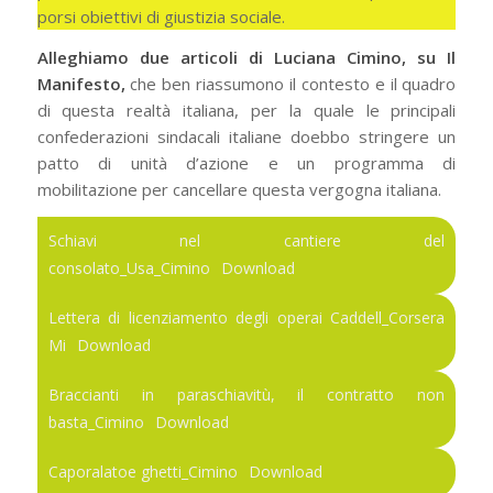
porsi obiettivi di giustizia sociale.
Alleghiamo due articoli di Luciana Cimino, su Il
Manifesto,
che ben riassumono il contesto e il quadro
di questa realtà italiana, per la quale le principali
confederazioni sindacali italiane doebbo stringere un
patto di unità d’azione e un programma di
mobilitazione per cancellare questa vergogna italiana.
Schiavi nel cantiere del
consolato_Usa_Cimino
Download
Lettera di licenziamento degli operai Caddell_Corsera
Mi
Download
Braccianti in paraschiavitù, il contratto non
basta_Cimino
Download
Caporalatoe ghetti_Cimino
Download