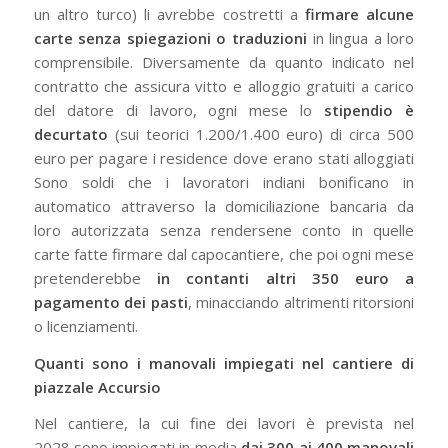
un altro turco) li avrebbe costretti a
firmare alcune
carte senza spiegazioni o traduzioni
in lingua a loro
comprensibile. Diversamente da quanto indicato nel
contratto che assicura vitto e alloggio gratuiti a carico
del datore di lavoro, ogni mese lo
stipendio è
decurtato
(sui teorici 1.200/1.400 euro) di circa 500
euro per pagare i residence dove erano stati alloggiati
Sono soldi che i lavoratori indiani bonificano in
automatico attraverso la domiciliazione bancaria da
loro autorizzata senza rendersene conto in quelle
carte fatte firmare dal capocantiere, che poi ogni mese
pretenderebbe
in contanti altri 350 euro a
pagamento dei pasti
, minacciando altrimenti ritorsioni
o licenziamenti.
Quanti sono i manovali impiegati nel cantiere di
piazzale Accursio
Nel cantiere, la cui fine dei lavori è prevista nel
2028,sono impiegati in media
dai 300 ai 400 manovali