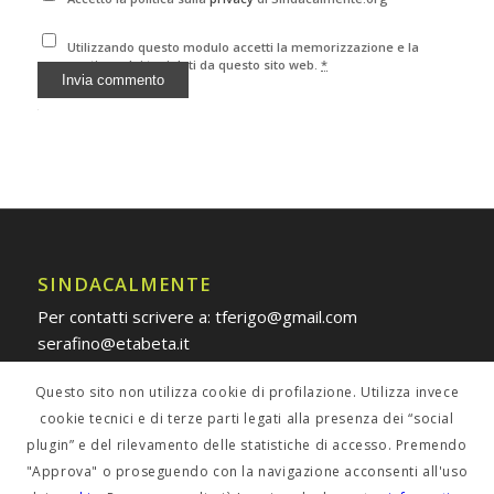
Utilizzando questo modulo accetti la memorizzazione e la
gestione dei tuoi dati da questo sito web.
*
Alternative:
SINDACALMENTE
Per contatti scrivere a: tferigo@gmail.com
serafino@etabeta.it
Questo sito non utilizza cookie di profilazione. Utilizza invece
cookie tecnici e di terze parti legati alla presenza dei “social
plugin” e del rilevamento delle statistiche di accesso. Premendo
POLICY PRIVACY
"Approva" o proseguendo con la navigazione acconsenti all'uso