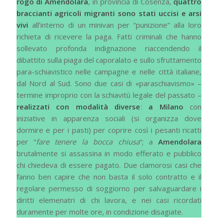
rogo di Amendolara
, in provincia di Cosenza,
quattro
braccianti agricoli migranti sono stati uccisi e arsi
vivi
all’interno di un minivan per “punizione” alla loro
richieta di ricevere la paga. Fatti criminali che hanno
sollevato profonda indignazione riaccendendo il
dibattito sulla piaga del caporalato e sullo sfruttamento
para-schiavistico nelle campagne e nelle città italiane,
dal Nord al Sud. Sono due casi di «paraschiavismo» –
termine improprio con la schiavitù legale del passato –
realizzati con modalità diverse
:
a Milano
con
iniziative in apparenza sociali (si organizza dove
dormire e per i pasti) per coprire così i pesanti ricatti
per “
fare tenere la bocca chiusa
“; a
Amendolara
brutalmente si assassina in modo efferato e pubblico
chi chiedeva di essere pagato. Due clamorosi casi che
fanno ben capire che non basta il solo contratto e il
regolare permesso di soggiorno per salvaguardare i
diritti elemenatri di chi lavora, e nei casi ricordati
duramente per molte ore, in condizione disagiate.