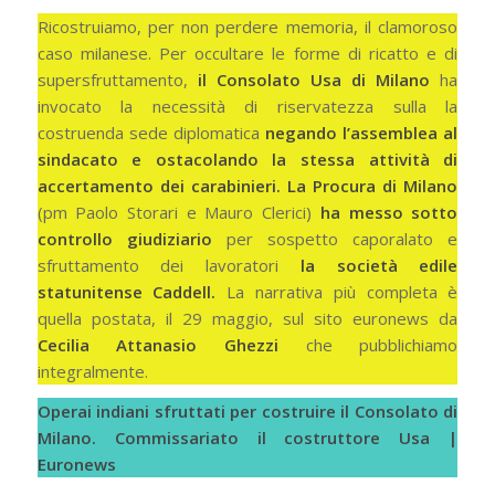
Ricostruiamo, per non perdere memoria, il clamoroso
caso milanese. Per occultare le forme di ricatto e di
supersfruttamento,
il Consolato Usa di Milano
ha
invocato la necessità di riservatezza sulla la
costruenda sede diplomatica
negando
l’assemblea al
sindacato e ostacolando la stessa attività di
accertamento dei carabinieri.
La Procura di Milano
(pm Paolo Storari e Mauro Clerici)
ha messo sotto
controllo giudiziario
per sospetto caporalato e
sfruttamento dei lavoratori
la società edile
statunitense Caddell.
La narrativa più completa è
quella postata, il 29 maggio, sul sito euronews da
Cecilia Attanasio Ghezzi
che pubblichiamo
integralmente.
Operai indiani sfruttati per costruire il Consolato di
Milano. Commissariato il costruttore Usa |
Euronews