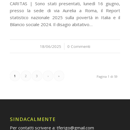
CARITAS | Sono stati presentati, lunedì 16 giugno,
presso la sede di via Aurelia a Roma, il Report
statistico nazionale 2025 sulla povertà in Italia e il
Bilancio sociale 2024. Il disagio abitativo…
18/06/2025
/
0 Commenti
1
2
3
›
»
Pagina 1 di 59
SINDACALMENTE
Per contatti scrivere a: tferigo@gmail.com