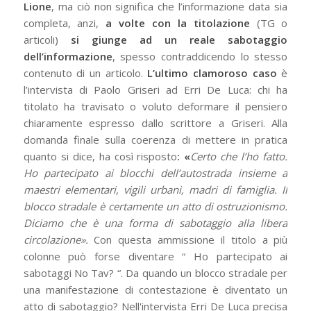
Lione
, ma ciò non significa che l’informazione data sia
completa, anzi,
a volte con la titolazione
(TG o
articoli)
si giunge ad un reale sabotaggio
dell’informazione
, spesso contraddicendo lo stesso
contenuto di un articolo.
L’ultimo clamoroso caso
è
l’intervista di Paolo Griseri ad Erri De Luca: chi ha
titolato ha travisato o voluto deformare il pensiero
chiaramente espresso dallo scrittore a Griseri. Alla
domanda finale sulla coerenza di mettere in pratica
quanto si dice, ha così risposto
: «
Certo che l’ho fatto.
Ho partecipato ai blocchi dell’autostrada insieme a
maestri elementari, vigili urbani, madri di famiglia. Il
blocco stradale è certamente un atto di ostruzionismo.
Diciamo che è una forma di sabotaggio alla libera
circolazione».
Con questa ammissione il titolo a più
colonne può forse diventare “ Ho partecipato ai
sabotaggi No Tav? “. Da quando un blocco stradale per
una manifestazione di contestazione è diventato un
atto di sabotaggio? Nell'intervista Erri De Luca precisa