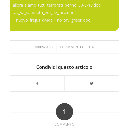
allora_siamo_tutti_terroristi_perino_30-6-13.doc
tav_va_sabotata_erri_de_luca.doc
il_nuovo_frejus_divide_i_no_tav_griseri.doc
08/09/2013
/
1 COMMENTO
/
DA
Condividi questo articolo
1
COMMENTO