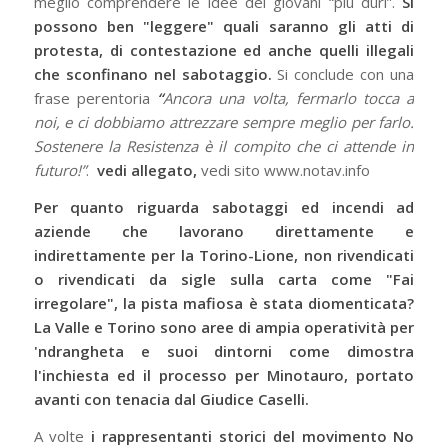
meglio comprendere le idee dei giovani “più duri”.
Si
possono ben "leggere" quali saranno gli atti di
protesta, di contestazione ed anche quelli illegali
che sconfinano nel sabotaggio.
Si conclude con una
frase perentoria
“
Ancora una volta, fermarlo tocca a
noi, e ci dobbiamo attrezzare sempre meglio per farlo.
Sostenere la Resistenza è il compito che ci attende in
futuro!”
.
vedi allegato,
vedi sito www.notav.info
Per quanto riguarda sabotaggi ed incendi ad
aziende che lavorano direttamente e
indirettamente per la Torino-Lione, non rivendicati
o rivendicati da sigle sulla carta come "Fai
irregolare", la pista mafiosa è stata diomenticata?
La Valle e Torino sono aree di ampia operatività per
'ndrangheta e suoi dintorni come dimostra
l'inchiesta ed il processo per Minotauro, portato
avanti con tenacia dal Giudice Caselli.
A volte
i rappresentanti storici del movimento No