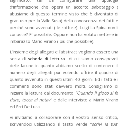
significato, tali da configurare una tipologia
d’informazione che opera un accorto…sabotaggio (
abusiamo di questo termine visto che è diventato di
gran uso per la Valle Susa) della conoscenza dei fatti e
perché sono avvenuti ( le rotture). Luigi La Spina non li
conosce? E’ possibile. Oppure non ha voluto mettere in
imbarazzo Mario Virano ( più che possibile).
L’insieme degli allegati e l’abstract vogliono essere una
sorta di
scheda di lettura
di cui siamo consapevoli
delle lacune in quanto abbiamo scelto di contenere il
numero degli allegati pur volendo offrire il quadro di
quanto avvenuto in questi ultimi 40 giorni. Ed i fatti e i
commenti sono stati davvero molti. Consigliamo di
iniziare la lettura dal documento
"Quando il gioco si fa
duro, tocca ai notav"
e dalle interviste a Mario Virano
ed Erri De Luca.
Vi invitiamo a collaborare con il vostro senso critico,
scrivendoci utilizzando il tasto verde “
scrivi la tua”