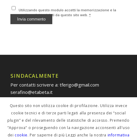
Utilizzando questo modulo accetti la memorizzazione e la
gestione dei tuoi dati da questo sito web.
*
Alternative:
SINDACALMENTE
Per contatti scrivere a: tferigo@gmail.com
serafino@etabeta.it
Questo sito non utilizza cookie di profilazione. Utilizza invece
cookie tecnici e di terze parti legati alla presenza dei “social
plugin” e del rilevamento delle statistiche di accesso. Premendo
POLICY PRIVACY
"Approva" o proseguendo con la navigazione acconsenti all'uso
dei
cookie
. Per saperne di più Leggi anche la nostra
informativa
Informativa estesa