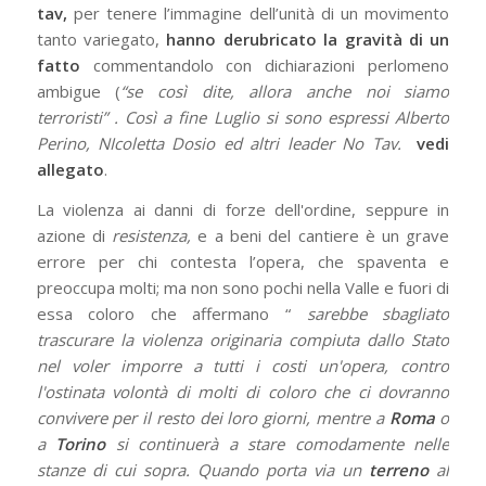
tav,
per tenere l’immagine dell’unità di un movimento
tanto variegato,
hanno derubricato la gravità di un
fatto
commentandolo con dichiarazioni perlomeno
ambigue (
“se così dite, allora anche noi siamo
terroristi” . Così a fine Luglio si sono espressi Alberto
Perino, NIcoletta Dosio ed altri leader No Tav.
vedi
allegato
.
La violenza ai danni di forze dell'ordine, seppure in
azione di
resistenza,
e a beni del cantiere è un grave
errore per chi contesta l’opera, che spaventa e
preoccupa molti; ma non sono pochi nella Valle e fuori di
essa coloro che affermano “
sarebbe sbagliato
trascurare la violenza originaria compiuta dallo Stato
nel voler imporre a tutti i costi un'opera, contro
l'ostinata volontà di molti di coloro che ci dovranno
convivere per il resto dei loro giorni, mentre a
Roma
o
a
Torino
si continuerà a stare comodamente nelle
stanze di cui sopra. Quando porta via un
terreno
al