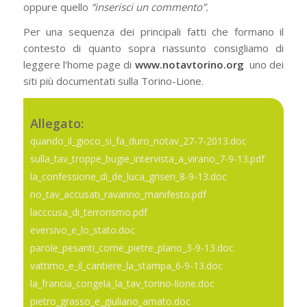
oppure quello
“inserisci un commento”.
Per una sequenza dei principali fatti che formano il
contesto di quanto sopra riassunto consigliamo di
leggere l’home page di
www.notavtorino.org
uno dei
siti più documentati sulla Torino-Lione.
Allegato:
quando_il_gioco_si_fa_duro_notav_27-7-2013.doc
sulla_tav_troppe_bugie_intervista_a_virano_7-9-13.pdf
la_confessione_di_de_luca_griseri_8-9-13.doc
no_tav_accusati_ravarino_manifesto.pdf
lacccusa_di_terrorismo.pdf
eversivo_e_lo_stato.doc
parole_pesanti_come_pietre_plano_3-9-13.doc
vattimo_e_il_cantiere_la_stampa_6-9-13.doc
la_francia_congela_la_tav_torino-lione.doc
pietro_grasso_e_giuliano_amato.doc