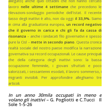
allegato) anche quei cittadini che non hanno cercato
lavoro
nelle ultime 4 settimane
che precedono le
rilevazioni-sondaggio periodiche dell’Istat. Il recente
tasso degli inattivi è alto, non da oggi:
il 33,9%.
Siamo
in cima alla graduatoria europea,
un record negativo
che il governo in carica e chi gli fa da cassa di
risonanza
– anche i sindacati filo governativi e spesso
pure la Cisl –
mette in secondo piano
. Questa cronica
realtà sociale del nostro paese modifica la narrazione
governativa sui record occupazionali. Le cause principali
che della categoria degli inattivi sono: la bassa
occupazione femminile, i giovani sfruttati e poco
valorizzati, i sessantenni esodati, il lavoro sommerso, i
migranti invisibili. Per approfondire alleghiamo tre
articoli.
In un anno 30mila occupati in meno e
volano gli inattivi
– G. Pogliotti e C.Tucci Il
Sole 1-5-26