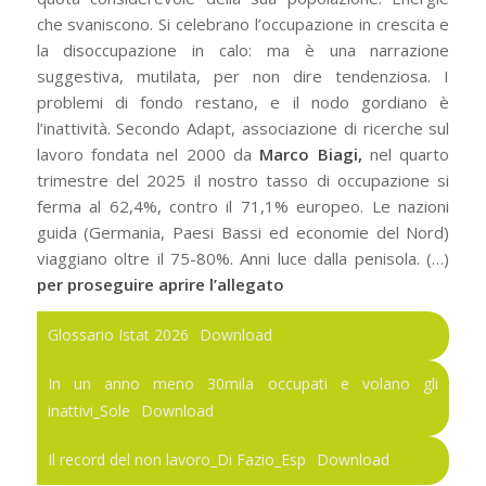
che svaniscono. Si celebrano l’occupazione in crescita e
la disoccupazione in calo: ma è una narrazione
suggestiva, mutilata, per non dire tendenziosa. I
problemi di fondo restano, e il nodo gordiano è
l’inattività. Secondo Adapt, associazione di ricerche sul
lavoro fondata nel 2000 da
Marco Biagi,
nel quarto
trimestre del 2025 il nostro tasso di occupazione si
ferma al 62,4%, contro il 71,1% europeo. Le nazioni
guida (Germania, Paesi Bassi ed economie del Nord)
viaggiano oltre il 75-80%. Anni luce dalla penisola. (…)
per proseguire aprire l’allegato
Glossario Istat 2026
Download
In un anno meno 30mila occupati e volano gli
inattivi_Sole
Download
Il record del non lavoro_Di Fazio_Esp
Download