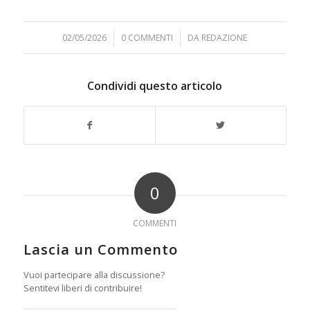
02/05/2026
/
0 COMMENTI
/
DA
REDAZIONE
Condividi questo articolo
0
COMMENTI
Lascia un Commento
Vuoi partecipare alla discussione?
Sentitevi liberi di contribuire!