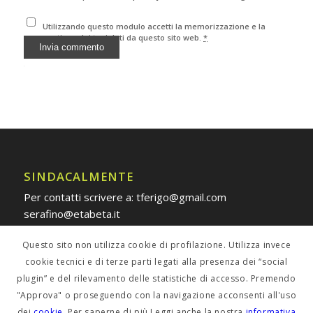
Utilizzando questo modulo accetti la memorizzazione e la
gestione dei tuoi dati da questo sito web.
*
Alternative:
SINDACALMENTE
Per contatti scrivere a: tferigo@gmail.com
serafino@etabeta.it
Questo sito non utilizza cookie di profilazione. Utilizza invece
cookie tecnici e di terze parti legati alla presenza dei “social
plugin” e del rilevamento delle statistiche di accesso. Premendo
POLICY PRIVACY
"Approva" o proseguendo con la navigazione acconsenti all'uso
dei
cookie
. Per saperne di più Leggi anche la nostra
informativa