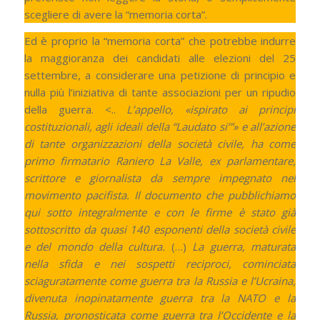
scegliere di avere la “memoria corta”.
Ed è proprio la “memoria corta” che potrebbe indurre
la maggioranza dei candidati alle elezioni del 25
settembre, a considerare una petizione di principio e
nulla più l’iniziativa di tante associazioni per un ripudio
della guerra. <..
L’appello, «ispirato ai principi
costituzionali, agli ideali della “Laudato si’”» e all’azione
di tante organizzazioni della società civile, ha come
primo firmatario Raniero La Valle, ex parlamentare,
scrittore e giornalista da sempre impegnato nel
movimento pacifista. Il documento che pubblichiamo
qui sotto integralmente e con le firme è stato già
sottoscritto da quasi 140 esponenti della società civile
e del mondo della cultura.
(…)
La guerra, maturata
nella sfida e nei sospetti reciproci, cominciata
sciaguratamente come guerra tra la Russia e l’Ucraina,
divenuta inopinatamente guerra tra la NATO e la
Russia, pronosticata come guerra tra l’Occidente e la