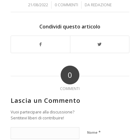
21/08/2022
/
0 COMMENTI
/
DA
REDAZIONE
Condividi questo articolo
0
COMMENTI
Lascia un Commento
Vuoi partecipare alla discussione?
Sentitevi liberi di contribuire!
*
Nome