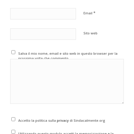
*
Email
Sito web
Salva il mio nome, email e sito web in questo browser per la
prossima volta che commento.
Accetto la politica sulla
privacy
di Sindacalmente.org
Utilizzando questo modulo accetti la memorizzazione e la