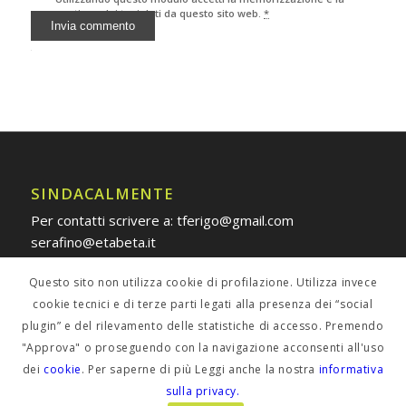
gestione dei tuoi dati da questo sito web.
*
Alternative:
SINDACALMENTE
Per contatti scrivere a: tferigo@gmail.com
serafino@etabeta.it
Questo sito non utilizza cookie di profilazione. Utilizza invece
cookie tecnici e di terze parti legati alla presenza dei “social
plugin” e del rilevamento delle statistiche di accesso. Premendo
POLICY PRIVACY
"Approva" o proseguendo con la navigazione acconsenti all'uso
dei
cookie
. Per saperne di più Leggi anche la nostra
informativa
Informativa estesa
sulla privacy.