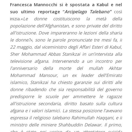
Francesca Mannocchi si è spostata a Kabul e nel
suo ultimo reportage “
Arcipelago Talebano”
così
inizia.«
Le donne costituiscono la metà della
popolazione dell’Afghanistan, e sono private del diritto
all’istruzione. Dove impareranno le lezioni della sharia
le donne?», sono le parole pronunciate tre mesi fa, il
22 maggio, dal viceministro degli Affari Esteri di Kabul,
Sher Mohammad Abbas Stanikzai in un’intervista alla
televisione afgana. Intervenendo a un incontro per
l’anniversario della morte del mullah Akhtar
Mohammad Mansour, un ex leader dell’Emirato
islamico, Stanikzai ha chiesto garanzie sui diritti alle
donne ribadendo che sia responsabilità del governo
predisporre le scuole per ammettere le ragazze
all’istruzione secondaria, diritto basato sulla cultura
afgana e i valori islamici. La stessa posizione l’avevano
espressa il religioso talebano Rahimullah Haqqani, e il
ministro delle miniere Shahbuddin Delawar. Il primo,
che è stato poi ucciso da un attentatore suicida