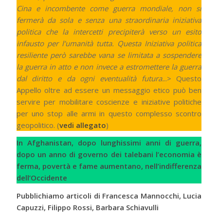
Cina e incombente come guerra mondiale, non si
fermerà da sola e senza una straordinaria iniziativa
politica che la intercetti precipiterà verso un esito
infausto per l’umanità tutta. Questa Iniziativa politica
resiliente però sarebbe vana se limitata a sospendere
la guerra in atto e non invece a estromettere la guerra
dal diritto e da ogni eventualità futura.
..> Questo
Appello oltre ad essere un messaggio etico può ben
servire per mobilitare coscienze e iniziative politiche
per uno stop alle armi in questo complesso scontro
geopolitico. (
vedi allegato
)
In Afghanistan, dopo lunghissimi anni di guerra,
dopo un anno di governo dei talebani l’economia è
ferma, povertà e fame aumentano, nell’indifferenza
dell’Occidente
Pubblichiamo articoli di
Francesca Mannocchi, Lucia
Capuzzi, Filippo Rossi, Barbara Schiavulli