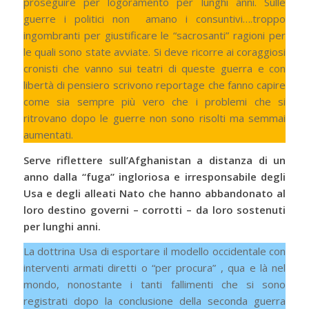
proseguire per logoramento per lunghi anni. Sulle
guerre i politici non amano i consuntivi….troppo
ingombranti per giustificare le “sacrosanti” ragioni per
le quali sono state avviate. Si deve ricorre ai coraggiosi
cronisti che vanno sui teatri di queste guerra e con
libertà di pensiero scrivono reportage che fanno capire
come sia sempre più vero che i problemi che si
ritrovano dopo le guerre non sono risolti ma semmai
aumentati.
Serve riflettere sull’Afghanistan a distanza di un
anno dalla “fuga” ingloriosa e irresponsabile degli
Usa e degli alleati Nato che hanno abbandonato al
loro destino governi – corrotti – da loro sostenuti
per lunghi anni.
La dottrina Usa di esportare il modello occidentale con
interventi armati diretti o “per procura” , qua e là nel
mondo, nonostante i tanti fallimenti che si sono
registrati dopo la conclusione della seconda guerra