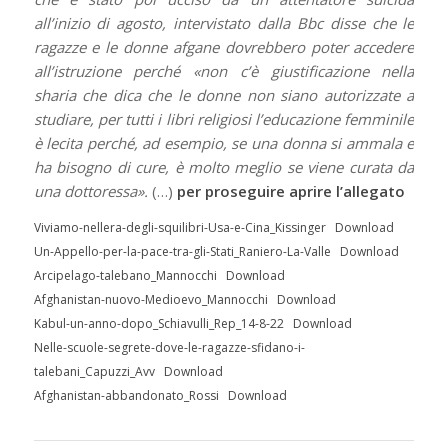
all’inizio di agosto, intervistato dalla Bbc disse che le
ragazze e le donne afgane dovrebbero poter accedere
all’istruzione perché «non c’è giustificazione nella
sharia che dica che le donne non siano autorizzate a
studiare, per tutti i libri religiosi l’educazione femminile
è lecita perché, ad esempio, se una donna si ammala e
ha bisogno di cure, è molto meglio se viene curata da
una dottoressa».
(…)
per proseguire aprire l’allegato
Viviamo-nellera-degli-squilibri-Usa-e-Cina_Kissinger
Download
Un-Appello-per-la-pace-tra-gli-Stati_Raniero-La-Valle
Download
Arcipelago-talebano_Mannocchi
Download
Afghanistan-nuovo-Medioevo_Mannocchi
Download
Kabul-un-anno-dopo_Schiavulli_Rep_14-8-22
Download
Nelle-scuole-segrete-dove-le-ragazze-sfidano-i-
talebani_Capuzzi_Avv
Download
Afghanistan-abbandonato_Rossi
Download