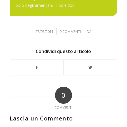
Il bivio degli americani_ Il Sole.doc
27/07/2011
/
0 COMMENTI
/
DA
Condividi questo articolo
0
COMMENTI
Lascia un Commento