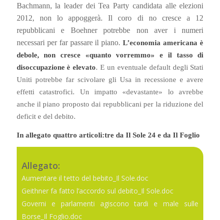
Bachmann, la leader dei Tea Party candidata alle elezioni
2012, non lo appoggerà. Il coro di no cresce a 12
repubblicani e Boehner potrebbe non aver i numeri
necessari per far passare il piano.
L’economia americana è
debole, non cresce «quanto vorremmo» e il tasso di
disoccupazione è elevato
. E un eventuale default degli Stati
Uniti potrebbe far scivolare gli Usa in recessione e avere
effetti catastrofici. Un impatto «devastante» lo avrebbe
anche il piano proposto dai repubblicani per la riduzione del
deficit e del debito.
In allegato quattro articoli:tre da Il Sole 24 e da Il Foglio
Allegato:
Aumentare il tetto del bebito_Il Sole.doc
Geithner fa fatto l’accordo sul debito_Il Sole.doc
Governi e parlamenti agiscono tardi e male sulle
Borse_Il Foglio.doc