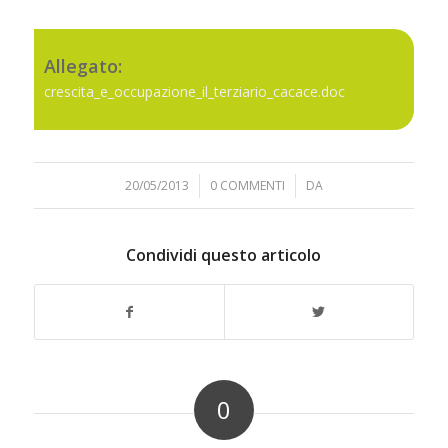
Allegato:
crescita_e_occupazione_il_terziario_cacace.doc
20/05/2013
/
0 COMMENTI
/
DA
Condividi questo articolo
0