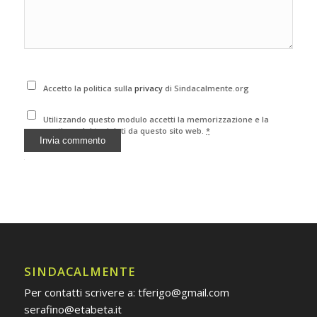
Accetto la politica sulla
privacy
di Sindacalmente.org
Utilizzando questo modulo accetti la memorizzazione e la
gestione dei tuoi dati da questo sito web.
*
Alternative:
SINDACALMENTE
Per contatti scrivere a: tferigo@gmail.com
serafino@etabeta.it