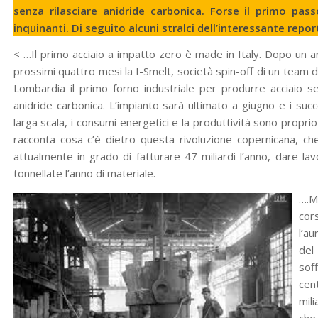
senza rilasciare anidride carbonica. Forse il primo passo
inquinanti. Di seguito alcuni stralci dell’interessante repo
< …Il primo acciaio a impatto zero è made in Italy. Dopo un an
prossimi quattro mesi la I-Smelt, società spin-off di un team di r
Lombardia il primo forno industriale per produrre acciaio se
anidride carbonica. L’impianto sarà ultimato a giugno e i su
larga scala, i consumi energetici e la produttività sono pro­pri
racconta cosa c’è dietro questa rivolu­zione copernicana, che
attualmente in grado di fatturare 47 mi­liardi l’anno, dare l
tonnellate l’anno di materiale.
….M
cor
l’a
del
soff
cen
mili