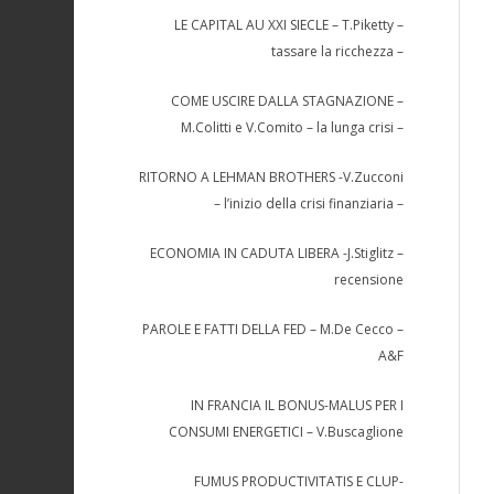
LE CAPITAL AU XXI SIECLE – T.Piketty –
tassare la ricchezza –
COME USCIRE DALLA STAGNAZIONE –
M.Colitti e V.Comito – la lunga crisi –
RITORNO A LEHMAN BROTHERS -V.Zucconi
– l’inizio della crisi finanziaria –
ECONOMIA IN CADUTA LIBERA -J.Stiglitz –
recensione
PAROLE E FATTI DELLA FED – M.De Cecco –
A&F
IN FRANCIA IL BONUS-MALUS PER I
CONSUMI ENERGETICI – V.Buscaglione
FUMUS PRODUCTIVITATIS E CLUP-