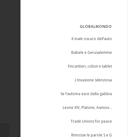
GLOBALMONDO
Il male oscuro dell’auto
Babele e Gerusalemme
Fincantieri, cobot e tablet
L’invasione silenziosa
Se l’automa esce dalla gabbia
Leone XIV, Platone, Asimov…
Trade Unions for peace
Rimosse le parole S e G