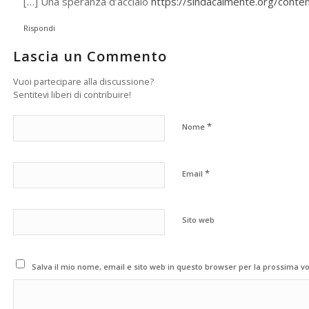
[…] Una speranza d’acciaio
https://sindacalmente.org/conte
Rispondi
Lascia un Commento
Vuoi partecipare alla discussione?
Sentitevi liberi di contribuire!
*
Nome
*
Email
Sito web
Salva il mio nome, email e sito web in questo browser per la prossima 