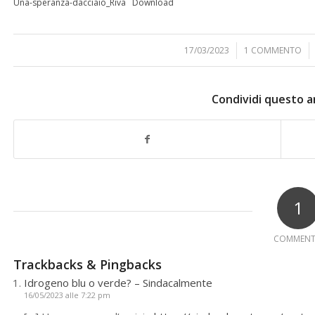
Una-speranza-dacciaio_Riva
Download
17/03/2023
/
1 COMMENTO
/
Condividi questo a
1
COMMEN
Trackbacks & Pingbacks
Idrogeno blu o verde? – Sindacalmente
16/05/2023 alle 7:22 pm