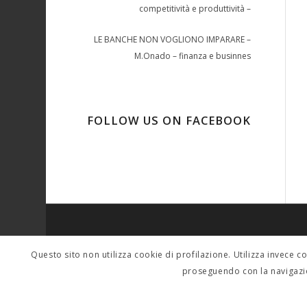
competitività e produttività –
LE BANCHE NON VOGLIONO IMPARARE –
M.Onado – finanza e businnes
FOLLOW US ON FACEBOOK
SINDACALMENTE
Questo sito non utilizza cookie di profilazione. Utilizza invece c
Per contatti scrivere a: tferigo@gmail.com sera
proseguendo con la navigazi