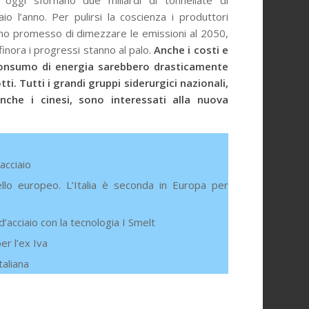
 oggi sfornano due miliar­di di tonnellate di
aio l’anno. Per pu­lirsi la coscienza i produttori
no pro­messo di dimezzare le emissioni al 2050,
inora i progressi stanno al palo.
Anche i costi e
consumo di energia sarebbero drasticamente
tti. Tutti i grandi gruppi siderurgici nazionali,
nche i cinesi, sono interessati alla nuova
acciaio
vello europeo. L’Italia è seconda in Europa per
’acciaio con la tecnologia I Smelt
er l’ex Iva
taliana