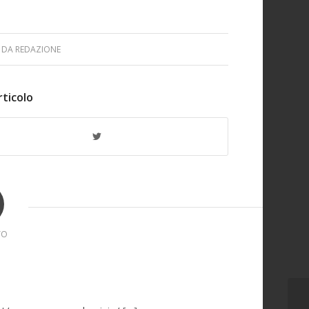
DA
REDAZIONE
rticolo
TO