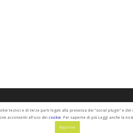
POLICY PRIVACY
ookie tecnici e di terze parti legati alla presenza dei “social plugin” e 
fino@etabeta.it
Informativa estesa
one acconsenti all'uso dei
cookie
. Per saperne di più Leggi anche la no
Approva