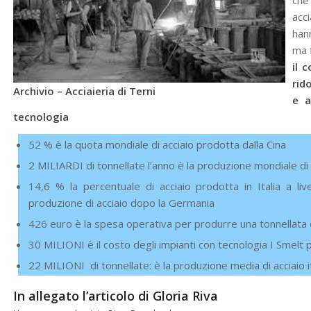
che
acci
han
ma f
il 
rido
Archivio – Acciaieria di Terni
e a
tecnologia
52 % è la quota mondiale di acciaio prodotta dalla Cina
2 MILIARDI di tonnellate l’anno è la produzione mondiale di 
14,6 % la percentuale di acciaio prodotta in Italia a li
produzione di acciaio dopo la Germania
426 euro è la spesa operativa per produrre una tonnellata d
30 MILIONI è il costo degli impianti con tecnologia I Smelt p
22 MILIONI di tonnellate: è la produzione media di acciaio i
In allegato l’articolo di Gloria Riva