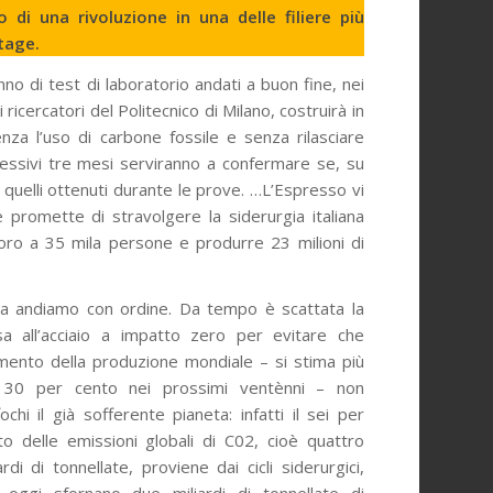
 di una rivoluzione in una delle filiere più
rtage.
no di test di laboratorio andati a buon fine, nei
i­cercatori del Politecnico di Milano, costruirà in
nza l’uso di car­bone fossile e senza rilasciare
ccessivi tre mesi serviranno a confermare se, su
o quelli ottenuti durante le prove. …L’Espresso vi
 promette di stravolgere la siderurgia italia­na
avoro a 35 mila persone e produrre 23 milioni di
a andiamo con ordine. Da tempo è scattata la
sa all’acciaio a impatto zero per evitare che
umento della produzio­ne mondiale – si stima più
 30 per cen­to nei prossimi ventènni – non
ochi il già sofferente pianeta: infatti il sei per
­to delle emissioni globali di C02, cioè quat­tro
ardi di tonnellate, proviene dai cicli siderurgici,