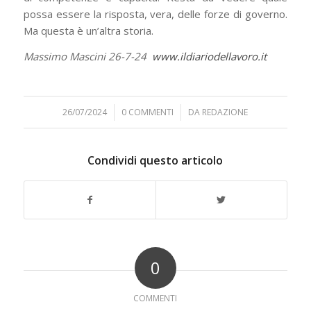
possa essere la risposta, vera, delle forze di governo.
Ma questa è un’altra storia.
Massimo Mascini
26-7-24
www.ildiariodellavoro.it
26/07/2024
/
0 COMMENTI
/
DA
REDAZIONE
Condividi questo articolo
0
COMMENTI