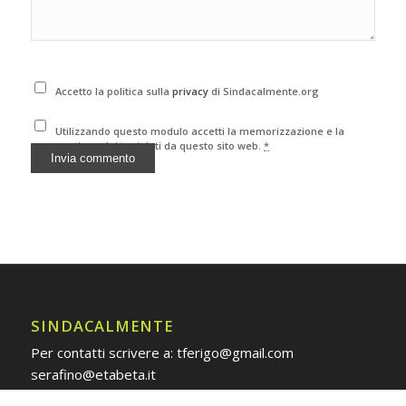
Accetto la politica sulla
privacy
di Sindacalmente.org
Utilizzando questo modulo accetti la memorizzazione e la
gestione dei tuoi dati da questo sito web.
*
Alternative:
SINDACALMENTE
Per contatti scrivere a: tferigo@gmail.com
serafino@etabeta.it