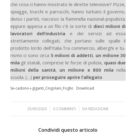
che cosa ci hanno mostrato le dirette televisive? Piz­ze,
spiagge, trucchi e parrucchi, hanno turbato il governo,
diviso i partiti, riacce­so la fiammella nazional-populista;
ep­pure appesa a un filo c’è la sorte di
dieci milioni di
lavoratori dell’industria
e dei servizi ad essa
strettamente collegati, che portano sulle spalle il
prodotto lordo dell’Italia.Tra commercio, alberghi e tu­
rismo ci sono circa
5 milioni di addetti
,
un milione 30
mila
gli statali, comprese le forze di polizia,
quasi due
milioni del­la sanità
,
un milione e 800 mila
nella
scuola. (…)
per proseguire aprire l’allegato
Se-cadono-i-giganti_Cingolani_Foglio
Download
25/05/2020
/
0 COMMENTI
/
DA
REDAZIONE
Condividi questo articolo