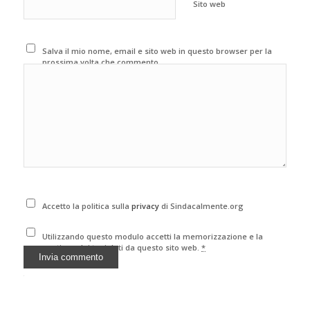
Sito web
Salva il mio nome, email e sito web in questo browser per la
prossima volta che commento.
Accetto la politica sulla
privacy
di Sindacalmente.org
Utilizzando questo modulo accetti la memorizzazione e la
gestione dei tuoi dati da questo sito web.
*
Alternative: