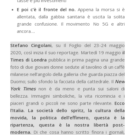
tasse e più investimenti
E poi c’è il fronte del no.
Appena la morsa si è
allentata, dalla gabbia sanitaria è uscita la solita
grande confusione. Il movimento No 5G e altri
ancora….
Stefano Cingolani
, su Il Foglio del 23-24 maggio
2020, così inizia il suo reportage. Martedì 19 maggio
il
Times di Londra
pubblica in prima pagina una gran­de
foto di due giovani donne sedute al ta­volino di un caffè
milanese nell’angolo della galleria che guarda piazza del
Duo­mo; sullo sfondo la facciata della catte­drale. Il
New
York Times
non è da meno e punta sui saloni di
bellezza. Immagini simboliche, la vita ricomincia e i
piaceri grandi o piccoli ne sono parte rilevante.
Ecco
l’Italia. La società dello spritz, la cultura della
movida, la politica dell’effi­mero, questa è la
ripartenza, questa è la nostra libertà post-
moderna.
Di che cosa hanno scritto finora i giornali,