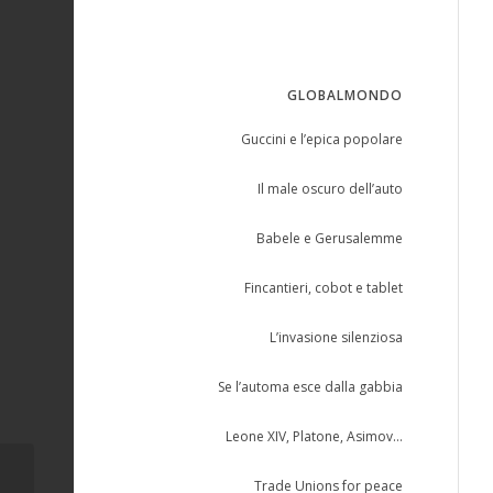
GLOBALMONDO
Guccini e l’epica popolare
Il male oscuro dell’auto
Babele e Gerusalemme
Fincantieri, cobot e tablet
L’invasione silenziosa
Se l’automa esce dalla gabbia
Leone XIV, Platone, Asimov…
FINALMENTE, A ROMA
Trade Unions for peace