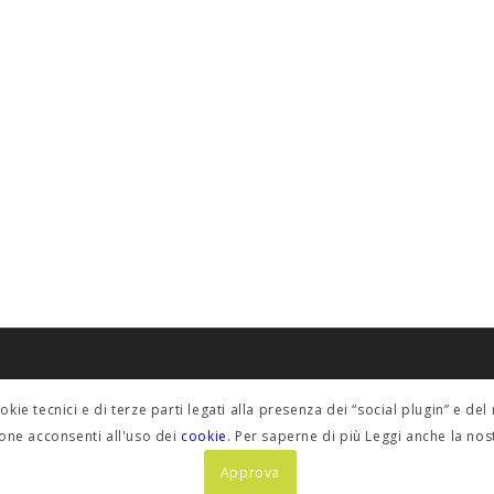
POLICY PRIVACY
ookie tecnici e di terze parti legati alla presenza dei “social plugin” e 
fino@etabeta.it
Informativa estesa
one acconsenti all'uso dei
cookie
. Per saperne di più Leggi anche la no
Approva