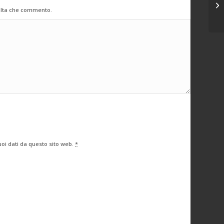
va
volta che commento.
oi dati da questo sito web.
*