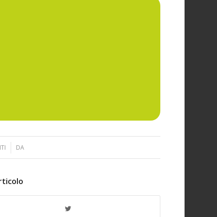
TI
DA
rticolo