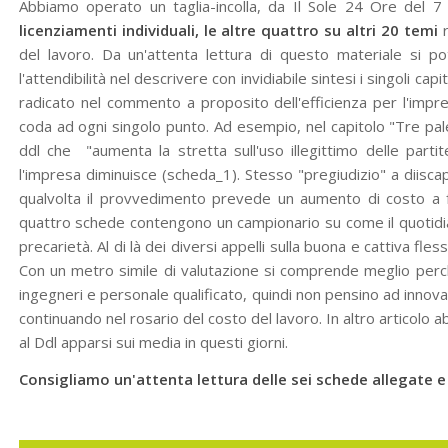
Abbiamo operato un taglia-incolla, da Il Sole 24 Ore del 7 
licenziamenti individuali, le altre quattro su altri 20 temi
del lavoro. Da un'attenta lettura di questo materiale si po
l'attendibilità nel descrivere con invidiabile sintesi i singoli capit
radicato nel commento a proposito dell'efficienza per l'im
coda ad ogni singolo punto. Ad esempio, nel capitolo "Tre palet
ddl che "aumenta la stretta sull'uso illegittimo delle parti
l'impresa diminuisce (scheda_1). Stesso "pregiudizio" a diiscapi
qualvolta il provvedimento prevede un aumento di costo a fa
quattro schede contengono un campionario su come il quotidiano 
precarietà. Al di là dei diversi appelli sulla buona e cattiva flessi
Con un metro simile di valutazione si comprende meglio perc
ingegneri e personale qualificato, quindi non pensino ad innova
continuando nel rosario del costo del lavoro. In altro articolo 
al Ddl apparsi sui media in questi giorni.
Consigliamo un'attenta lettura delle sei schede allegate e 