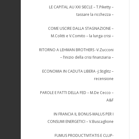
LE CAPITAL AU XXI SIECLE – T.Piketty –
tassare la ricchezza –
COME USCIRE DALLA STAGNAZIONE –
M.Colitti e V.Comito – la lunga crisi –
RITORNO A LEHMAN BROTHERS -V.Zucconi
– l’inizio della crisi finanziaria –
ECONOMIA IN CADUTA LIBERA -J.Stiglitz –
recensione
PAROLE E FATTI DELLA FED – M.De Cecco –
A&F
IN FRANCIA IL BONUS-MALUS PER I
CONSUMI ENERGETICI – V.Buscaglione
FUMUS PRODUCTIVITATIS E CLUP-