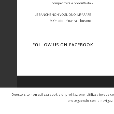
competitività e produttività –
LE BANCHE NON VOGLIONO IMPARARE –
M.Onado – finanza e businnes
FOLLOW US ON FACEBOOK
SINDACALMENTE
Questo sito non utilizza cookie di profilazione. Utilizza invece c
Per contatti scrivere a: tferigo@gmail.com sera
proseguendo con la navigazi