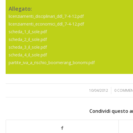
Allegato:
licenziamenti_disciplinari_ddl_7-4-12.pdf
licenziamenti_economici_ddl_7-4-12.pdf
scheda_1_il_sole.pdf
scheda_2_il_sole.pdf
scheda_3_il_sole.pdf
scheda_4_il_sole.pdf
partite_iva_a_rischio_boomerang_bonomi.pdf
10/04/2012
/
0 COMMEN
/
Condividi questo a