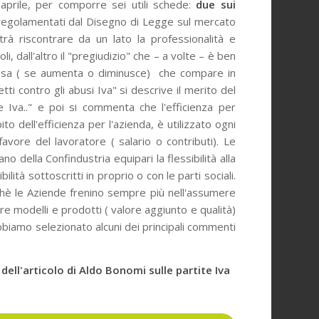
aprile, per comporre sei utili schede:
due sui
regolamentati dal Disegno di Legge sul mercato
trà riscontrare da un lato la professionalità e
oli, dall'altro il "pregiudizio" che – a volte – è ben
presa ( se aumenta o diminusce) che compare in
ti contro gli abusi Iva" si descrive il merito del
te Iva.." e poi si commenta che l'efficienza per
to dell'efficienza per l'azienda, è utilizzato ogni
vore del lavoratore ( salario o contributi). Le
della Confindustria equipari la flessibilità alla
bilità sottoscritti in proprio o con le parti sociali.
hè le Aziende frenino sempre più nell'assumere
re modelli e prodotti ( valore aggiunto e qualità)
abbiamo selezionato alcuni dei principali commenti
dell'articolo di Aldo Bonomi sulle partite Iva