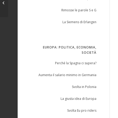
UNITARIAMENTE – venerdì 13 aprile
– pensioni...
Rimosse le parole S e G
La Siemens di Erlangen
EUROPA: POLITICA, ECONOMIA,
SOCIETÀ
Perché la Spagna ci supera?
Aumenta il salario minimo in Germania
Svolta in Polonia
La giusta idea di Europa
Svolta Eu pro riders