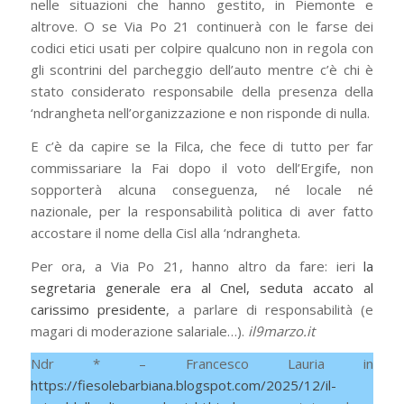
nelle situazioni che hanno gestito, in Piemonte e
altrove. O se Via Po 21 continuerà con le farse dei
codici etici usati per colpire qualcuno non in regola con
gli scontrini del parcheggio dell’auto mentre c’è chi è
stato considerato responsabile della presenza della
‘ndrangheta nell’organizzazione e non risponde di nulla.
E c’è da capire se la Filca, che fece di tutto per far
commissariare la Fai dopo il voto dell’Ergife, non
sopporterà alcuna conseguenza, né locale né
nazionale, per la responsabilità politica di aver fatto
accostare il nome della Cisl alla ‘ndrangheta.
Per ora, a Via Po 21, hanno altro da fare: ieri
la
segretaria generale era al Cnel, seduta accato al
carissimo presidente
, a parlare di responsabilità (e
magari di moderazione salariale…).
il9marzo.it
Ndr * – Francesco Lauria in
https://fiesolebarbiana.blogspot.com/2025/12/il-