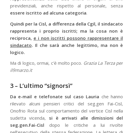
previdenziali, anche rispetto al personale, senza
essere iscritto ad alcuna categoria
.
Quindi per la Cisl, a differenza della Cgil, il sindacato
rappresenta i proprio iscritti; ma la cosa non è
reciproca,
e i non iscritti possono rappresentare il
sindacato
. Il che sarà anche legittimo, ma non è
logico.
Ma di logico, ormai, c’è molto poco.
Grazia La Terza per
il9marzo.it
3 – L’ultimo “signorsì”
Da e-mail e telefonate sul caso Lauria
che hanno
rilevato alcuni pensieri critici del seg.gen Fai-Cisl,
Onofrio Rota sul comportamento del vertice Cisl nella
sudetta vicenda,
si è arrivati alle dimissioni del
seg.gen.Fai-Cisl
dopo le critiche a lui rivolte
nell’esecutivo della stessa federazione. La lettera di