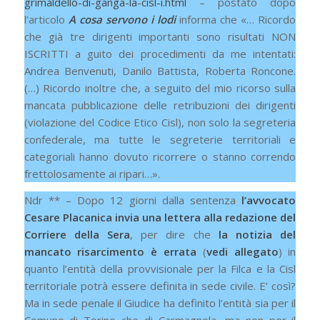
grimaldello-di-ganga-la-cisl-i.html
– postato dopo
l’articolo
A cosa servono i lodi
informa che «… Ricordo
che già tre dirigenti importanti sono risultati NON
ISCRITTI a guito dei procedimenti da me intentati:
Andrea Benvenuti, Danilo Battista, Roberta Roncone.
(…) Ricordo inoltre che, a seguito del mio ricorso sulla
mancata pubblicazione delle retribuzioni dei dirigenti
(violazione del Codice Etico Cisl), non solo la segreteria
confederale, ma tutte le segreterie territoriali e
categoriali hanno dovuto ricorrere o stanno correndo
frettolosamente ai ripari…».
Ndr ** – Dopo 12 giorni dalla sentenza
l’avvocato
Cesare Placanica invia una lettera alla redazione del
Corriere della Sera
, per dire che
la notizia del
mancato risarcimento è errata
(
vedi allegato
) in
quanto l’entità della provvisionale per la Filca e la Cisl
territoriale potrà essere definita in sede civile. E’ così?
Ma in sede penale il Giudice ha definito l’entità sia per il