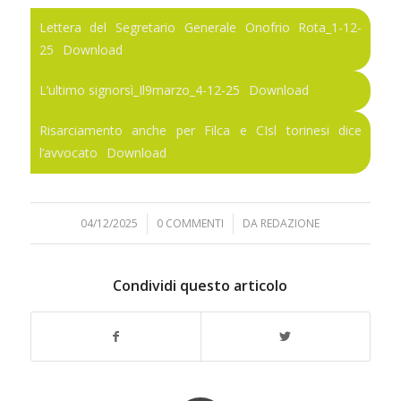
Lettera del Segretario Generale Onofrio Rota_1-12-
25
Download
L’ultimo signorsì_Il9marzo_4-12-25
Download
Risarciamento anche per Filca e CIsl torinesi dice
l’avvocato
Download
04/12/2025
/
0 COMMENTI
/
DA
REDAZIONE
Condividi questo articolo