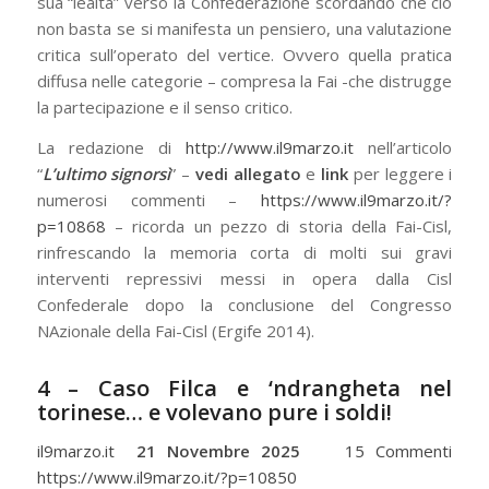
sua “lealtà” verso la Confederazione scordando che ciò
non basta se si manifesta un pensiero, una valutazione
critica sull’operato del vertice. Ovvero quella pratica
diffusa nelle categorie – compresa la Fai -che distrugge
la partecipazione e il senso critico.
La redazione di
http://www.il9marzo.it
nell’articolo
“
L’ultimo signorsì
” –
vedi allegato
e
link
per leggere i
numerosi commenti –
https://www.il9marzo.it/?
p=10868
– ricorda un pezzo di storia della Fai-Cisl,
rinfrescando la memoria corta di molti sui gravi
interventi repressivi messi in opera dalla Cisl
Confederale dopo la conclusione del Congresso
NAzionale della Fai-Cisl (Ergife 2014).
4 – Caso Filca e ‘ndrangheta nel
torinese… e volevano pure i soldi!
il9marzo.it
21 Novembre 2025
15 Commenti
https://www.il9marzo.it/?p=10850