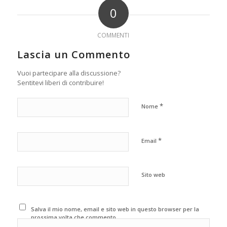
0
COMMENTI
Lascia un Commento
Vuoi partecipare alla discussione?
Sentitevi liberi di contribuire!
*
Nome
*
Email
Sito web
Salva il mio nome, email e sito web in questo browser per la
prossima volta che commento.