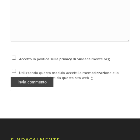
Accetto la politica sulla
privacy
di Sindacalmente.org
Utilizzando questo modulo accetti la memorizzazione e la
gestione dei tuoi dati da questo sito web.
*
Alternative:
SINDACALMENTE