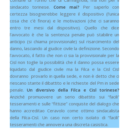
Comune di Torino che di Carmagnola, ma non per il
sindacato torinese.
Come mai?
Per saperlo con
certezza bisognerebbe leggere il dispositivo (l’unica
cosa che c’è finora) e le motivazioni (che ci saranno
entro tre mesi dal dispositivo). Quello che dice
l’avvocato è che la sentenza penale può stabilire un
anticipo (si chiama provvisionale) sul risarcimento del
danno, lasciando al giudice civile la definizione. Secondo
l’avvocato, il fatto che non ci sia la provvisionale per la
Cisl non toglie la possibilità che il danno possa essere
liquidato dal giudice civile ma la Filca e la Cisl Cisl
dovranno provarlo in quella sede, e non è detto che ci
riescano stante il dibattito e le richieste del Pm in sede
penale.
Un diversivo della Filca e Cisl torinese?
Anziché promuovere un serio dibattito sui “facili”
tesseramenti e sulle “fittizie” conquiste del dialogo che
hanno accreditao Ceravolo come ottimo sindacalista
della Filca-Cisl. Un caso non certo isolato di “facili”
tesseramenti che annovera una discreta casistica.