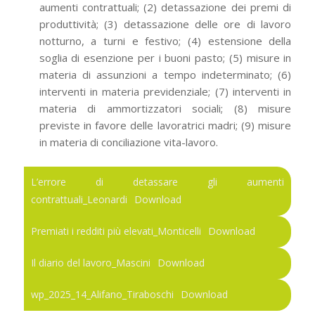
aumenti contrattuali; (2) detassazione dei premi di
produttività; (3) detassazione delle ore di lavoro
notturno, a turni e festivo; (4) estensione della
soglia di esenzione per i buoni pasto; (5) misure in
materia di assunzioni a tempo indeterminato; (6)
interventi in materia previdenziale; (7) interventi in
materia di ammortizzatori sociali; (8) misure
previste in favore delle lavoratrici madri; (9) misure
in materia di conciliazione vita-lavoro.
L’errore di detassare gli aumenti
contrattuali_Leonardi
Download
Premiati i redditi più elevati_Monticelli
Download
Il diario del lavoro_Mascini
Download
wp_2025_14_Alifano_Tiraboschi
Download