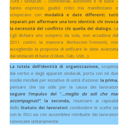
Tutti i sindacati – confederali, autonomi e di base –
hanno espresso giudizi critici ma manifestano e
scioperano con
modalità e date differenti
;
tutti
separati per affermare una loro identità: chi invoca
la necessità del conflitto chi quella del dialogo.
La
Cgil dichiara uno sciopero da sola, non accadeva dal
2011 contro la manovra Berlusconi-Tremonti, non
accogliendo la proposta di unificare le date avanzata
dai sindacati di base (Cobas, Cub, Usb…).
La tutela dell’identità di organizzazione,
sospinta
dai vertici e dagli apparati sindacali, porta con sé due
insidie micidiali per iniziative di unità d’azione:
la prima
,
pensare che sia utile per la causa dei lavoratori
seguire l’impulso del “
…meglio da soli che mal
accompagnati”
;
la seconda,
rinunciare ai capisaldi
dello
Statuto dei lavoratori
: condividere le scelte sia
con le RSU sia con assemblee retribuite dei lavoratori
convocate unitariamente.