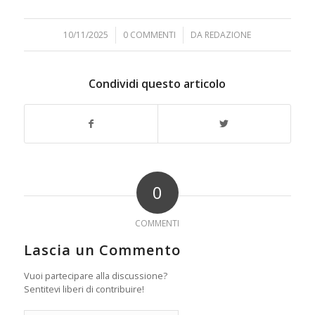
10/11/2025
/
0 COMMENTI
/
DA
REDAZIONE
Condividi questo articolo
0
COMMENTI
Lascia un Commento
Vuoi partecipare alla discussione?
Sentitevi liberi di contribuire!