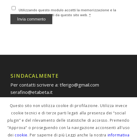
Utilizzando questo modulo accetti la memorizzazione e la
gestione dei tuoi dati da questo sito web.
*
Alternative:
SINDACALMENTE
Per contatti scrivere a: tferigo@gmail.com
serafino@etabeta.it
Questo sito non utilizza cookie di profilazione. Utilizza invece
cookie tecnici e di terze parti legati alla presenza dei “social
plugin” e del rilevamento delle statistiche di accesso. Premendo
POLICY PRIVACY
"Approva" o proseguendo con la navigazione acconsenti all'uso
dei
cookie
. Per saperne di più Leggi anche la nostra
informativa
Informativa estesa