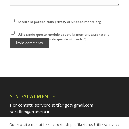
Accetto la politica sulla
privacy
di Sindacalmente.org
Utilizzando questo modulo accetti la memorizzazione e la
gestione dei tuoi dati da questo sito web.
*
Alternative:
SINDACALMENTE
Per contatti scrivere a: tferigo@gmail.com
serafino@etabeta.it
Questo sito non utilizza cookie di profilazione. Utilizza invece