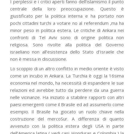
I perplessi e i critici aperti fanno dell’islamismo il punto
centrale della loro preoccupazione. Questo è
giustificato per la politica interna e ha portato non
pochi cittadini turchi a votare no al referendum ,ma ha
minor peso in politica estera. Le critiche di Ankara nei
confronti di Tel Aviv sono di origine politica non
religiosa. Sono rivolte alla politica del Governo
israeliano non all’esistenza dello Stato d’Israele che
non è messa in discussione.
Lo scoppio di un altro conflitto in medio oriente è visto
come un incubo in Ankara. La Turchia è oggi la 16sima
economia nel mondo, ha necessità di espandere le sue
relazioni ed avrebbe tutto da perdere da una guerra
nelle vicinanze. Ha iniziato a stabilire rapporti con altri
paesi emergenti come il Brasile ed ad assumerlo come
esempio. Il Brasile ha giocato un ruolo chiave nella
costruzione del mercoSur. A differenza di quanto
avvenuto con la politica estera degli USA in parte
dell’America latina ( vedi casi Honduras e Colombia ) la