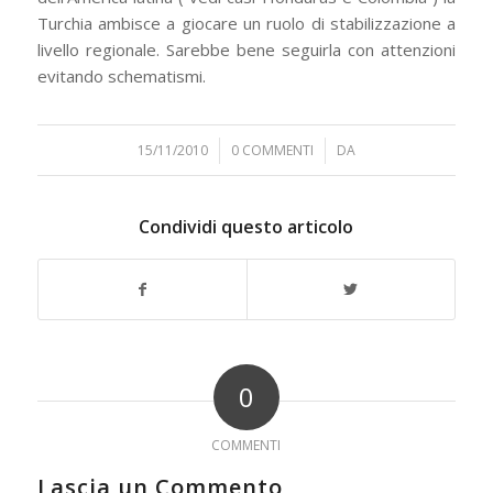
Turchia ambisce a giocare un ruolo di stabilizzazione a
livello regionale. Sarebbe bene seguirla con attenzioni
evitando schematismi.
15/11/2010
/
0 COMMENTI
/
DA
Condividi questo articolo
0
COMMENTI
Lascia un Commento