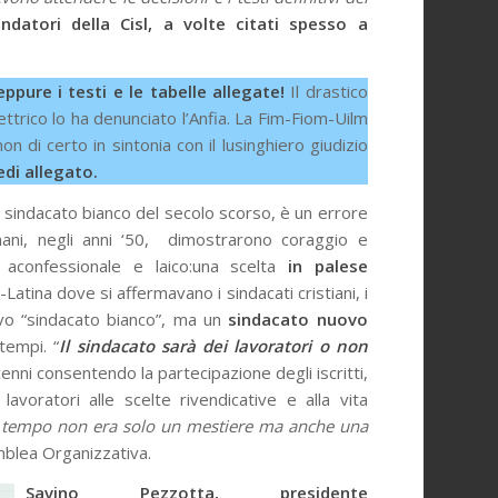
tori della Cisl, a volte citati spesso a
pure i testi e le tabelle allegate!
Il drastico
elettrico lo ha denunciato l’Anfia. La Fim-Fiom-Uilm
 di certo in sintonia con il lusinghiero giudizio
edi allegato.
el sindacato bianco del secolo scorso, è un errore
ani, negli anni ‘50, dimostrarono coraggio e
 aconfessionale e laico:una scelta
in palese
atina dove si affermavano i sindacati cristiani, i
ovo “sindacato bianco”, ma un
sindacato nuovo
tempi. “
Il sindacato sarà dei lavoratori o non
nni consentendo la partecipazione degli iscritti,
lavoratori alle scelte rivendicative e alla vita
eno tempo non era solo un mestiere ma anche una
mblea Organizzativa.
Savino Pezzotta, presidente