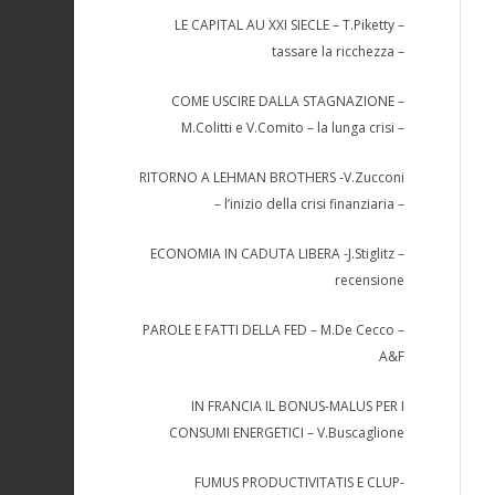
LE CAPITAL AU XXI SIECLE – T.Piketty –
tassare la ricchezza –
COME USCIRE DALLA STAGNAZIONE –
M.Colitti e V.Comito – la lunga crisi –
RITORNO A LEHMAN BROTHERS -V.Zucconi
– l’inizio della crisi finanziaria –
ECONOMIA IN CADUTA LIBERA -J.Stiglitz –
recensione
PAROLE E FATTI DELLA FED – M.De Cecco –
A&F
IN FRANCIA IL BONUS-MALUS PER I
CONSUMI ENERGETICI – V.Buscaglione
FUMUS PRODUCTIVITATIS E CLUP-