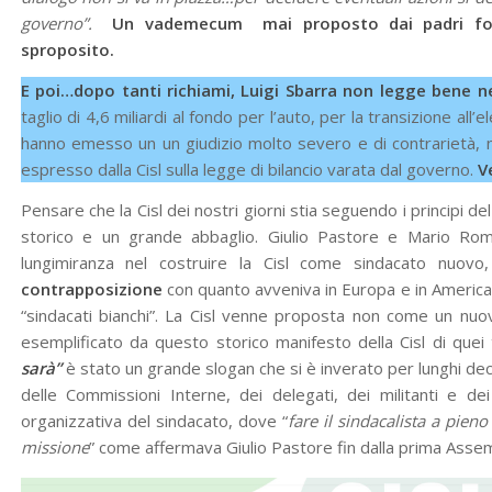
governo”.
Un vademecum mai proposto dai padri fonda
sproposito.
E poi…dopo tanti richiami, Luigi Sbarra non legge bene nep
taglio di 4,6 miliardi al fondo per l’auto, per la transizione all’
hanno emesso un un giudizio molto severo e di contrarietà, non
espresso dalla Cisl sulla legge di bilancio varata dal governo.
V
Pensare che la Cisl dei nostri giorni stia seguendo i principi d
storico e un grande abbaglio. Giulio Pastore e Mario Rom
lungimiranza nel costruire la Cisl come sindacato nuovo,
contrapposizione
con quanto avveniva in Europa e in America-L
“sindacati bianchi”. La Cisl venne proposta non come un nu
esemplificato da questo storico manifesto della Cisl di quei 
sarà”
è stato un grande slogan che si è inverato per lunghi dece
delle Commissioni Interne, dei delegati, dei militanti e dei 
organizzativa del sindacato, dove “
fare il sindacalista a pi
missione
” come affermava Giulio Pastore fin dalla prima Asse