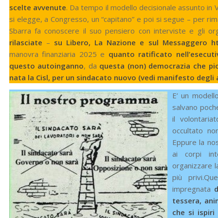
scelte avvenute
. Da tempo il modello decisionale assunto in Vi
si elegge, a Congresso, un “capitano” e poi si segue – per rima
Sbarra fa conoscere il suo pensiero con interviste e gli org
rilasciate
–
su Libero, La Nazione e sul Messaggero
ht
manovra finanziaria 2025 e
quanto ratificato nell’esecuti
questo autoinganno
, da
questa (non) democrazia che piov
nata la Cisl, per un sindacato nuovo (vedi manifesto degli 
E’ un modello 
salvano poche
il volontaria
occultato non
Eppure la nos
ai corpi in
organizzare l
più privi.Qu
impregnata
d
tessera, ani
che si ispir