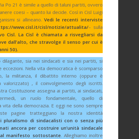
a Po 21 è simile a quello di taluni partiti, ovvero
nere coesi – quanto lui decide. Così in Cisl Luigi
anismi si allineano.
Vedi le recenti interviste
tps://www.cisl.it/cisl/notizie/attualita/
– sulla
vo Cisl.
La Cisl è chiamata a risvegliarsi da
e dall’alto,
che stravolge il senso per cui è
anni 50).
dilagante, sia nei sindacati e sia nei partiti, si
 eccezioni. Nella vita democratica è scomparso
to, la militanza, il dibattito interno (oppure è
 valorizzato) , il coinvolgimento degli iscritti.
tra Costituzione assegna ai partiti, ai sindacati,
termedi, un ruolo fondamentale, quello di
a vita della democrazia. E oggi ne sono sempre
este pagine tratteggiano la nostra identità
i pluralismo di sindacalisti con o senza più
mati ancora per costruire un’unità sindacale
i al manifesto sottostante
. Alleghiamo inoltre