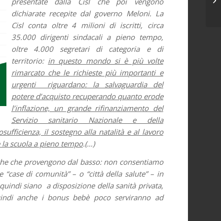
presentate dalla Cisl che poi vengono
oc
dichiarate recepite dal governo Meloni. La
Cisl conta oltre 4 milioni di iscritti, circa
35.000 dirigenti sindacali a pieno tempo,
oltre 4.000 segretari di categoria e di
territorio:
in questo mondo si è più volte
rimarcato che le richieste più importanti e
urgenti riguardano: la salvaguardia del
potere d’acquisto recuperando quanto erode
l’inflazione, un grande rifinanziamento del
Servizio sanitario Nazionale e della
fficienza, il sostegno alla natalità e al lavoro
e la scuola a pieno tempo
.(…)
ritiche che provengono dal basso: non consentiamo
“case di comunità” – o “città della salute” – in
uindi siano a disposizione della sanità privata,
quindi anche i bonus bebè poco serviranno ad