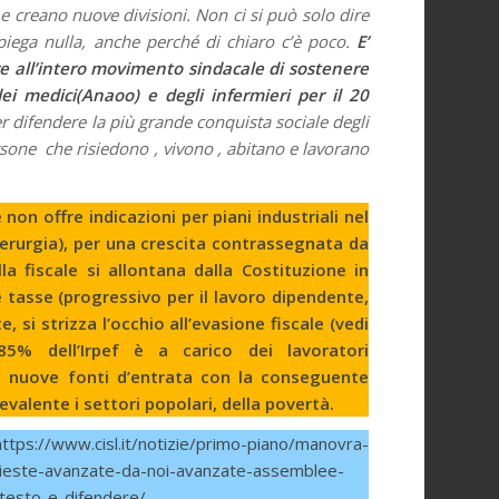
 e creano nuove divisioni. Non ci si può solo dire
iega nulla, anche perché di chiaro c’è poco.
E’
rre all’intero movimento sindacale di sostenere
i medici(Anaoo) e degli infermieri per il 20
r difendere la più grande conquista sociale degli
ersone che risiedono , vivono , abitano e lavorano
on offre indicazioni per piani industriali nel
iderurgia), per una crescita contrassegnata da
lla fiscale si allontana dalla Costituzione in
 tasse (progressivo per il lavoro dipendente,
, si strizza l’occhio all’evasione fiscale (vedi
’85% dell’Irpef è a carico dei lavoratori
to nuove fonti d’entrata con la conseguente
evalente i settori popolari, della povertà.
https://www.cisl.it/notizie/primo-piano/manovra-
ichieste-avanzate-da-noi-avanzate-assemblee-
e-testo-e-difendere/