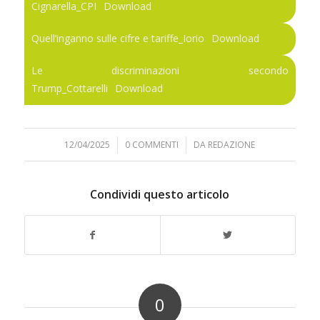
Cignarella_CPI
Download
Quell’inganno sulle cifre e tariffe_Iorio
Download
Le discriminazioni secondo
Trump_Cottarelli
Download
12/04/2025
/
0 COMMENTI
/
DA
REDAZIONE
Condividi questo articolo
0