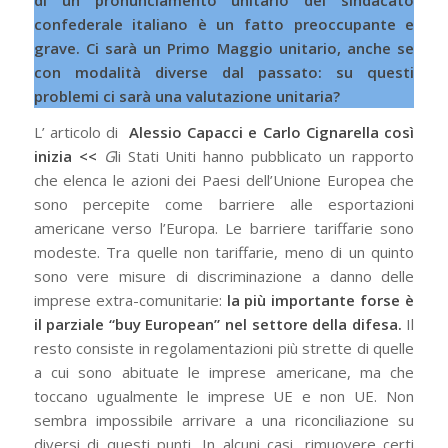
confederale italiano è un fatto preoccupante e
grave. Ci sarà un Primo Maggio unitario, anche se
con modalità diverse dal passato: su questi
problemi ci sarà una valutazione unitaria?
L’ articolo di
Alessio Capacci e Carlo Cignarella così
inizia <<
G
li Stati Uniti hanno pubblicato un rapporto
che elenca le azioni dei Paesi dell’Unione Europea che
sono percepite come barriere alle esportazioni
americane verso l’Europa. Le barriere tariffarie sono
modeste. Tra quelle non tariffarie, meno di un quinto
sono vere misure di discriminazione a danno delle
imprese extra-comunitarie:
la più importante forse è
il parziale “buy European” nel settore della difesa.
Il
resto consiste in regolamentazioni più strette di quelle
a cui sono abituate le imprese americane, ma che
toccano ugualmente le imprese UE e non UE. Non
sembra impossibile arrivare a una riconciliazione su
diversi di questi punti. In alcuni casi, rimuovere certi