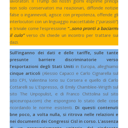
lavoratori. Il Trump dei nostri giorni esprime principi
non solo conservatori ma reazionari, diffonde notizie
false o ingannevoli, agisce con prepotenza, offende gli
interlocutori con un linguaggio inaccettabile (“
parassiti”
)
e triviale come l’espressione
“
..sono pronti a baciarmi
il culo”
verso chi chiede un incontro per trattare sui
dazi.
Sull’inganno dei dati e delle tariffe, sulle tante
presunte barriere discriminatorie verso
l’esportazioni degli Stati Uniti
in Europa, alleghiamo
cinque articoli
(Alessio Capacci e Carlo Cignarella sul
sito CPI, Valentina Iorio su Corsera e quello di Carlo
Cottarelli su L’Espresso, di Emily Chamblee-Wrigth sul
sito The Unpopulist, e di Franco Chittolina sul sito
apiceuropa.com) che espongono lo stato delle cose
ricordando le norme esistenti.
Di questi contenuti
bne poco, a volta nulla, si ritrova nelle relazioni e
nei documenti dei Congressi Cisl in corso. L’assenza
di un pronunciamento unitario del sindacato