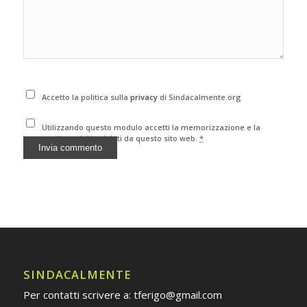
Accetto la politica sulla
privacy
di Sindacalmente.org
Utilizzando questo modulo accetti la memorizzazione e la
gestione dei tuoi dati da questo sito web.
*
Alternative:
SINDACALMENTE
Per contatti scrivere a: tferigo@gmail.com