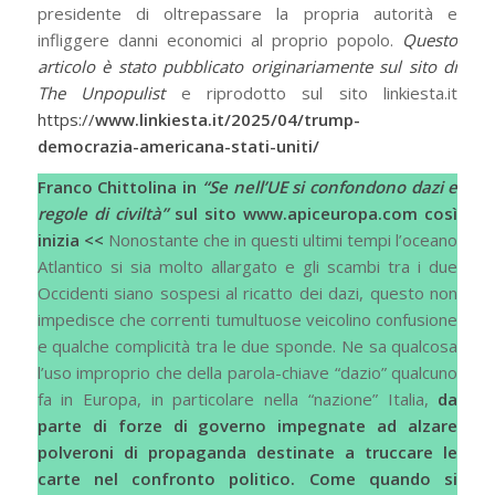
presidente di oltrepassare la propria autorità e
infliggere danni economici al proprio popolo.
Questo
articolo è stato pubblicato originariamente sul sito di
The Unpopulist
e riprodotto sul sito linkiesta.it
https://
www.linkiesta.it/2025/04/trump-
democrazia-americana-stati-uniti/
Franco Chittolina in
“Se nell’UE si confondono dazi e
regole di civiltà”
sul sito
www.apiceuropa.com
così
inizia <<
Nonostante che in questi ultimi tempi l’oceano
Atlantico si sia molto allargato e gli scambi tra i due
Occidenti siano sospesi al ricatto dei dazi, questo non
impedisce che correnti tumultuose veicolino confusione
e qualche complicità tra le due sponde. Ne sa qualcosa
l’uso improprio che della parola-chiave “dazio” qualcuno
fa in Europa, in particolare nella “nazione” Italia,
da
parte di forze di governo impegnate ad alzare
polveroni di propaganda destinate a truccare le
carte nel confronto politico. Come quando si