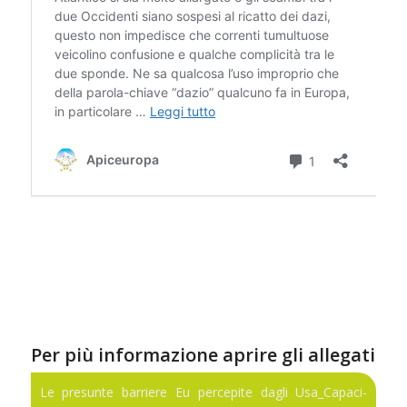
Per più informazione aprire gli allegati
Le presunte barriere Eu percepite dagli Usa_Capaci-