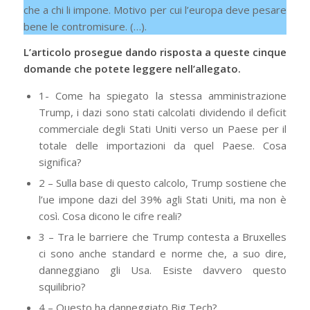
che a chi li impone. Motivo per cui l’europa deve pesare
bene le contromisure. (…).
L’articolo prosegue dando risposta a queste cinque
domande che potete leggere nell’allegato.
1- Come ha spiegato la stessa amministrazione
Trump, i dazi sono stati calcolati dividendo il deficit
commerciale degli Stati Uniti verso un Paese per il
totale delle importazioni da quel Paese. Cosa
significa?
2 – Sulla base di questo calcolo, Trump sostiene che
l’ue impone dazi del 39% agli Stati Uniti, ma non è
così. Cosa dicono le cifre reali?
3 – Tra le barriere che Trump contesta a Bruxelles
ci sono anche standard e norme che, a suo dire,
danneggiano gli Usa. Esiste davvero questo
squilibrio?
4 – Questo ha danneggiato Big Tech?