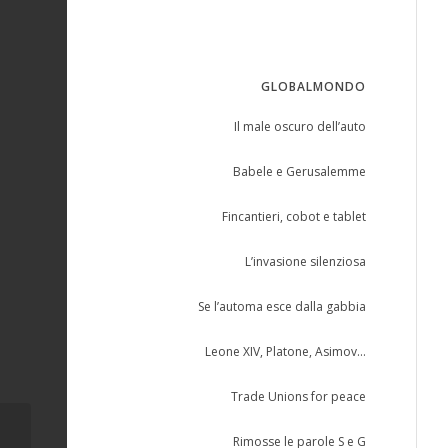
GLOBALMONDO
Il male oscuro dell’auto
Babele e Gerusalemme
Fincantieri, cobot e tablet
L’invasione silenziosa
Se l’automa esce dalla gabbia
Leone XIV, Platone, Asimov…
Trade Unions for peace
Rimosse le parole S e G
L’Ottocento, il Novecento e il