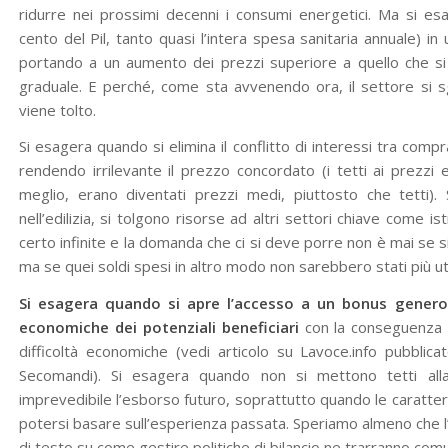
ridurre nei prossimi decenni i consumi energetici. Ma si es
cento del Pil, tanto quasi l’intera spesa sanitaria annuale) i
portando a un aumento dei prezzi superiore a quello che si
graduale. E perché, come sta avvenendo ora, il settore si 
viene tolto.
Si esagera quando si elimina il conflitto di interessi tra co
rendendo irrilevante il prezzo concordato (i tetti ai prezzi
meglio, erano diventati prezzi medi, piuttosto che tetti)
nell’edilizia, si tolgono risorse ad altri settori chiave come i
certo infinite e la domanda che ci si deve porre non è mai se s
ma se quei soldi spesi in altro modo non sarebbero stati più util
Si esagera quando si apre l’accesso a un bonus genero
economiche dei potenziali beneficiari
con la conseguenza 
difficoltà economiche (vedi articolo su Lavoce.info pubbli
Secomandi). Si esagera quando non si mettono tetti al
imprevedibile l’esborso futuro, soprattutto quando le caratter
potersi basare sull’esperienza passata. Speriamo almeno che l’e
di testo su come gestire politiche di bilancio ne trarranno c