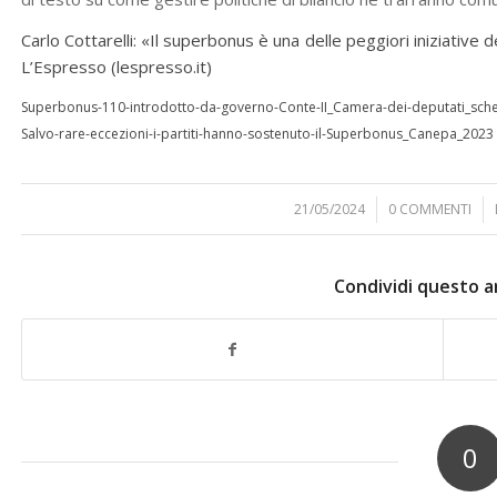
Carlo Cottarelli: «Il superbonus è una delle peggiori iniziative 
L’Espresso (lespresso.it)
Superbonus-110-introdotto-da-governo-Conte-II_Camera-dei-deputati_sch
Salvo-rare-eccezioni-i-partiti-hanno-sostenuto-il-Superbonus_Canepa_2023
21/05/2024
/
0 COMMENTI
/
Condividi questo a
0