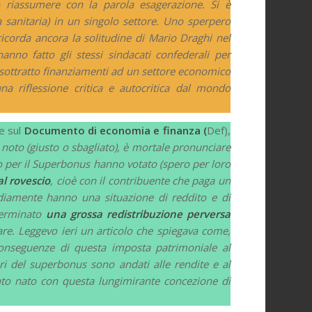
ò riassumere con la parola esagerazione. Si è
a sanitaria) in un singolo settore. Uno sperpero
 ricorda ancora la solitudine di Mario Draghi nel
nno fatto gli stessi sindacati confederali per
a sottratto finanziamenti ad un settore economico
na riflessione critica e autocritica dal mondo
ne sul
Documento di economia e finanza (
Def),
noto (giusto o sbagliato), è mortale pronunciare
to per il Superbonus hanno votato (spero per loro
l rovescio
, cioè con il contribuente che paga un
mediamente hanno una situazione di reddito e di
eterminato
una grossa redistribuzione perversa
are. Leggevo ieri un articolo che spiegava come,
 conseguenze di questa imposta patrimoniale al
ori del superbonus sono andati alle rendite e al
o nato con questa lungimirante concezione di