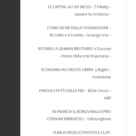
LE CAPITAL AU XXI SIECLE – T.Piketty –
tassare la ricchezza –
COME USCIRE DALLA STAGNAZIONE –
M.Colitti e V.Comito – la lunga crisi –
RITORNO A LEHMAN BROTHERS -V.Zucconi
– l’inizio della crisi finanziaria –
ECONOMIA IN CADUTA LIBERA -J.Stiglitz –
recensione
PAROLE E FATTI DELLA FED – M.De Cecco –
A&F
IN FRANCIA IL BONUS-MALUS PER I
CONSUMI ENERGETICI – V.Buscaglione
FUMUS PRODUCTIVITATIS E CLUP-