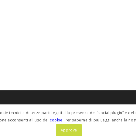
POLICY PRIVACY
ookie tecnici e di terze parti legati alla presenza dei “social plugin” e 
fino@etabeta.it
Informativa estesa
one acconsenti all'uso dei
cookie
. Per saperne di più Leggi anche la no
Approva