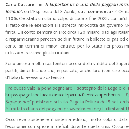
Carlo Cottarelli
in “
Il Superbonus è una delle peggiori inizi
lezione
”
, su L’Espresso del 3 Aprile,
così commenta
<< Ormai
110%. C’è stato un ultimo colpo di coda a fine 2023, con un’ult
al fatto che le esenzioni alla stretta introdotta dal governo 
finita. E il conto sembra chiaro: circa 120 miliardi dati agli ita
e risparmieranno parecchi soldi in futuro in bollette di gas ed 
conto (in termini di minori entrate per lo Stato nei prossim
utilizzato) saranno gli altri italiani.
Sono ancora molti i sostenitori accesi della validità del Superbon
partiti, dimenticando che, in passato, anche loro (con rare ecce
d’Italia) lo avevano sostenuto.
Tra questi vale la pena segnalare il sostegno della Lega e di F
https://pagellapolitica.it/articoli/partiti-favore-superbonus
“
T
Superbonus”
pubblicato sul sito Pagella Politica del 5 settemb
è trattato di uno dei peggiori provvedimenti degli ultimi anni.
Occorreva sostenere il sistema edilizio, molto colpito dalla
l’economia con spese in deficit durante quella crisi. Occor