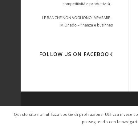
competitività e produttività –
LE BANCHE NON VOGLIONO IMPARARE –
M.Onado – finanza e businnes
FOLLOW US ON FACEBOOK
SINDACALMENTE
Questo sito non utilizza cookie di profilazione. Utilizza invece c
Per contatti scrivere a: tferigo@gmail.com sera
proseguendo con la navigazi