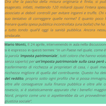
Ora che la pacchia della misura originaria è finita, si pu
esagerato, infatti, mettendo 120 miliardi (quasi l’intera spes
associato ai deboli controlli per evitare inganni e truffe. Chi
suo tentativo di correggere quelle norme? E quanto poco ha
frenare quella spesa pubblica incontrollata (una bolla!) che h
a tutto tondo qual’é oggi la sanità pubblica. Ancora nessu
sindacale.
Mario Monti,
Il 24 aprile, intervenendo in aula nella discussio
si è espresso in questi termini: “
In un Paese nel quale, come è 
la parola ‘
imposta patrimoniale
’, tutti coloro che hanno vota
senza saperlo) per
un’imposta patrimoniale sulla casa però a
trasferimento di ricchezza ai proprietari di casa, i quali 
ricchezza migliore di quella del contribuente. Questo ha d
del reddito
, proprio sotto ogni profilo che si possa immagin
oltre alle conseguenze sulla finanza pubblica e oltre alle
rovescio, si è statisticamente appurato che i benefici maggi
Nord, proprio come uno si aspetterebbe da un provvediment
giustizia sociale”.