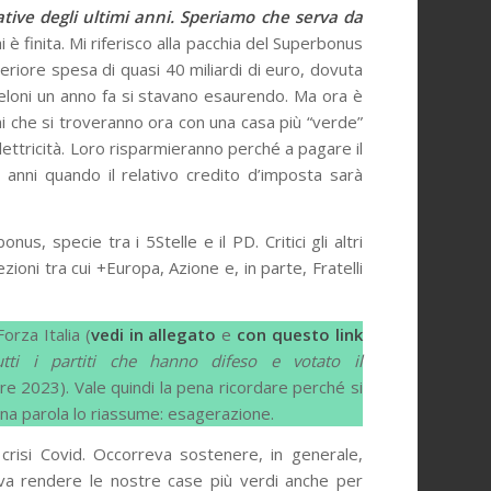
ative degli ultimi anni. Speriamo che serva da
 è finita. Mi riferisco alla pacchia del Superbonus
eriore spesa di quasi 40 miliardi di euro, dovuta
Meloni un anno fa si stavano esaurendo. Ma ora è
liani che si troveranno ora con una casa più “verde”
elettricità. Loro risparmieranno perché a pagare il
i anni quando il relativo credito d’imposta sarà
us, specie tra i 5Stelle e il PD. Critici gli altri
zioni tra cui +Europa, Azione e, in parte, Fratelli
orza Italia (
vedi in allegato
e
con questo link
utti i partiti che hanno difeso e votato il
re 2023). Vale quindi la pena ricordare perché si
 Una parola lo riassume: esagerazione.
 crisi Covid. Occorreva sostenere, in generale,
reva rendere le nostre case più verdi anche per