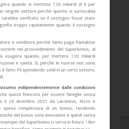
agera quando si mettono 120 miliardi (il 6 per
n un singolo settore perché questo si surriscalda
 sarebbe verificato se il sostegno fosse stato
sgonfia troppo rapidamente quando il sostegno
mpratore e venditore perché tanto paga Pantalone
 esistenti nel provvedimento del Superbonus, al
. Si esagera quando, per mettere 120 miliardi
struzione e sanità. Sì, perché le risorse non sono
i è fatto Pil spendendo soldi in un certo settore,
i.
sissimo indipendentemente dalle condizioni
che questi finiscono per essere famiglie senza
cato il 24 dicembre 2021 da Larcinese, Rizzo e
la spesa complessiva di un bonus, rendendo
istiche del bonus sono innovative e quindi senza
sempio del Superbonus ci serva in futuro. I libri
omunque beneficio, come esempio in negativo.>>