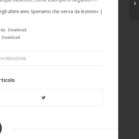
Lo
degli ultimi anni. Speriamo che serva da lezione» |
eda
Download
Download
DA
REDAZIONE
rticolo