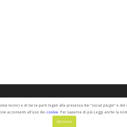
POLICY PRIVACY
ookie tecnici e di terze parti legati alla presenza dei “social plugin” e 
fino@etabeta.it
Informativa estesa
one acconsenti all'uso dei
cookie
. Per saperne di più Leggi anche la no
Approva