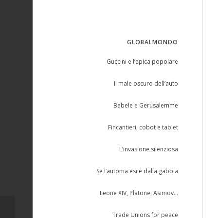
GLOBALMONDO
Guccini e l’epica popolare
Il male oscuro dell’auto
Babele e Gerusalemme
Fincantieri, cobot e tablet
L’invasione silenziosa
Se l’automa esce dalla gabbia
Leone XIV, Platone, Asimov…
Trade Unions for peace
L’ EU CHIEDE ANCHE QUESTO…. –