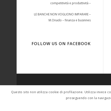
competitività e produttività –
LE BANCHE NON VOGLIONO IMPARARE –
M.Onado – finanza e businnes
FOLLOW US ON FACEBOOK
SINDACALMENTE
Questo sito non utilizza cookie di profilazione. Utilizza invece c
Per contatti scrivere a: tferigo@gmail.com sera
proseguendo con la navigazi