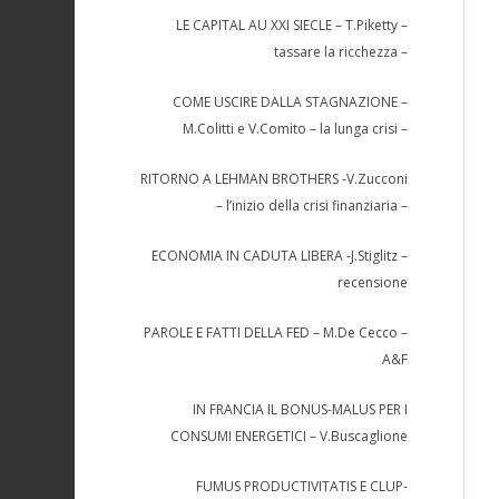
LE CAPITAL AU XXI SIECLE – T.Piketty –
tassare la ricchezza –
COME USCIRE DALLA STAGNAZIONE –
M.Colitti e V.Comito – la lunga crisi –
RITORNO A LEHMAN BROTHERS -V.Zucconi
– l’inizio della crisi finanziaria –
ECONOMIA IN CADUTA LIBERA -J.Stiglitz –
recensione
PAROLE E FATTI DELLA FED – M.De Cecco –
A&F
IN FRANCIA IL BONUS-MALUS PER I
CONSUMI ENERGETICI – V.Buscaglione
FUMUS PRODUCTIVITATIS E CLUP-