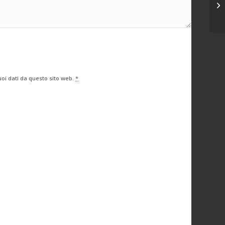
RI
oi dati da questo sito web.
*