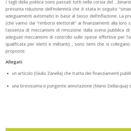
I tagli della politica sono passati tutti nella corsia del …bin
presunta riduzione dell'indennità che è stata in seguito "sma
adeguamenti automatici in base al tasso dell'inflazione. La pre
(che vanno dai "rimborsi elettorali" ai finanziamenti alla loro st
l'assenza di meccanismi di rimozione dalla scena pubblica di p
adeguati meccanismi di controllo sulle spese effettive per l’att
qualificata per eletti e militanti) , sono temi che si collega
proposte.
Allegati
un articolo (Giulio Zanella) che tratta dei finanziamenti pubbli
una brevissima e pungente annotazione (Mario Dellacqua) su