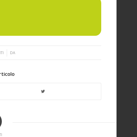
TI
DA
rticolo
I