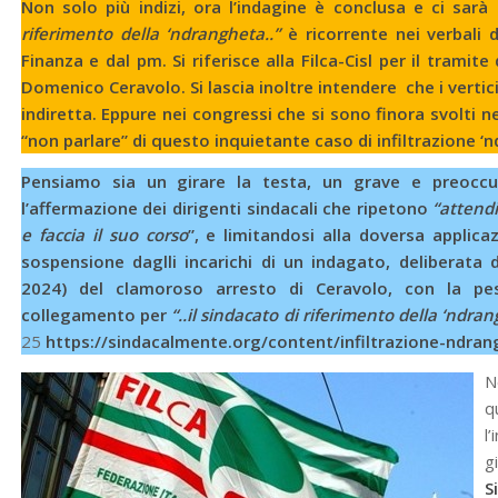
Non solo più indizi, ora l’indagine è conclusa e ci sarà i
riferimento della ‘ndrangheta..”
è ricorrente nei verbali d
Finanza e dal pm. Si riferisce alla Filca-Cisl per il tramit
Domenico Ceravolo. Si lascia inoltre intendere che i vertic
indiretta. Eppure nei congressi che si sono finora svolti ne
“non parlare” di questo inquietante caso di infiltrazione ‘
Pensiamo sia un girare la testa, un grave e preocc
l’affermazione dei dirigenti sindacali che ripetono
“attend
e faccia il suo corso
”, e limitandosi alla doversa applic
sospensione daglli incarichi di un indagato, deliberata 
2024) del clamoroso arresto di Ceravolo, con la pes
collegamento per
“..il sindacato di riferimento della ‘ndra
25
https://sindacalmente.org/content/infiltrazione-ndran
N
q
l
g
S