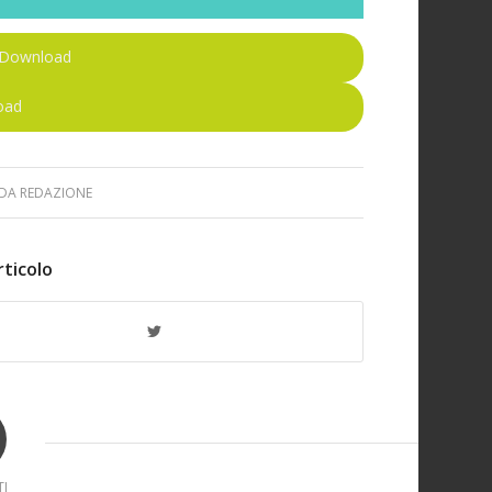
Download
oad
DA
REDAZIONE
rticolo
I