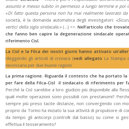
assunto e messo subito in permesso a lungo termine e poi i
«
Di fatto questa persona non ha mai realmente lavorato da
società, è la domanda automatica degli investigatori:
«Sicur
vertici della sigla sindacale.»
(…) >>.
Nell’articolo che trovate
che fanno ben capire la degenerazione sindacale operat
riferimento Cisl.
La Cisl e la Filca dei nostri giorni hanno attivato un’alle
rileggendo gli articoli di cronaca (
vedi allegato
La Stampa d
necessaria per due buone ragioni:
La prima ragione. Riguarda il contesto che ha portato l
per fare della Filca-Cisl il sindacato di riferimento per fac
Perché la Cisl sarebbe a loro giudizio più disponibile alla fless
quali molte operazioni sono possibili con prestanomi? Perché
sempre più preso tacite distanze, non convergendo con molte 
proprio da Torino ha iniziato la sua attività di propulsore di c
da tempo gli anticorpi (controlli dal basso) su come si gest
effettua il tesseramento?