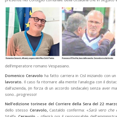
dell’imperatore romano Vespasiano.
Domenico Ceravolo
ha fatto carriera in Cisl iniziando con un
lavorato.
Il caso fa ritornare alla mente l’analogia con il dista
dall’azienda, (in forza di un accordo sindacale) senza aver mai 
sono…progresso!
Nell’edizione torinese del Corriere della Sera del 22 marz
dello stesso
Ceravolo,
Castaldo conferma: «
Sarà vero che 
Sitalfa.
Ceravolo
– riferirà poi il responsabile dell’amministr