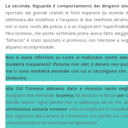
La seconda.
Riguarda il comportamento dei dirigenti sinda
riportato dai giornali citando le fonti inquirenti (la vicenda d
telefonata alla Vodafone e l’acquisto di due telefonini ultram
non si sono rivolti alla polizia o a un magistrato? Superficial
Filca torinese, che poche settimane prima aveva fatto elegge
“fattaccio” è stato spostato e promosso con l’elezione a seg
alquanto incomprensibile .
Non si vuole riflettere su come si realizzano molte ade
modalità trasparenti?
Pecunia non olet,
il denaro non puz
ma ci sono modalità anomale con cui si raccolgono che f
sindacato.
Alla Cisl Torinese abbiamo dato e ricevuto tanto negli
rivolgiamo due domande:
la prima,
ha discusso e deciso
per c
morale subito? Agirà perché non si addivenga ad un rito ab
un’iniziativa unitaria torinese
volta a modificare le modalità 
può registrasi alla Camera di Commercio con partita Iva com
senza possedere né macchinari né dipendenti?