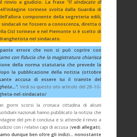
l rinvio a giudizio. La frase
“Il sindacato di
ell’indagine torinese svolta dalla Guardia di
e dell’allora componente della segreteria edili,
i sindacali ne fossero a conoscenza, diretta o
lla Cisl torinese e nel Piemonte si è scelto di
ndranghetista nel sindacato.
upante errore che non si può coprire con
iamo con fiducia che la magistratura chiarisca
azione della norma statutaria che prevede la
dopo la pubblicazione della notizia (ottobre
ante accusa di essere lui il tramite del
ngheta…”.
Vedi su questo sito articolo del 28-10-
gheta-nel-sindacato/
ei giorni scorsi la cronaca cittadina di alcuni
uotidiani nazionali hanno pubblicato la notizia che
’indagine del pm è conclusa e si attende il rinvio a
iudizio con i relativi capi di accusa (
vedi allegati
).
iamo dunque ben oltre gli indizi… nonostante