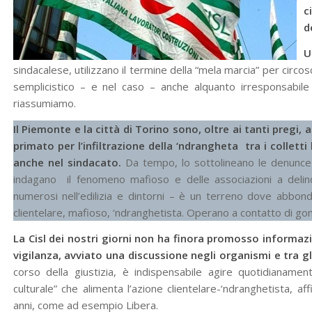
c
d
U
sindacalese, utilizzano il termine della “mela marcia” per circo
semplicistico – e nel caso – anche alquanto irresponsabile 
riassumiamo.
Il Piemonte e la città di Torino sono, oltre ai tanti pregi, 
primato per l’infiltrazione della ‘ndrangheta tra i colletti b
anche nel sindacato.
Da tempo, lo sottolineano le denunce d
indagano il fenomeno mafioso e delle associazioni a delinq
numerosi nell’edilizia e dintorni – è un terreno dove abbond
clientelare, mafioso, ‘ndranghetista. Operano a contatto di gomi
La Cisl dei nostri giorni non ha finora promosso informazi
vigilanza, avviato una discussione negli organismi e tra gli
corso della giustizia, è indispensabile agire quotidianame
culturale” che alimenta l’azione clientelare-‘ndranghetista, af
anni, come ad esempio Libera.