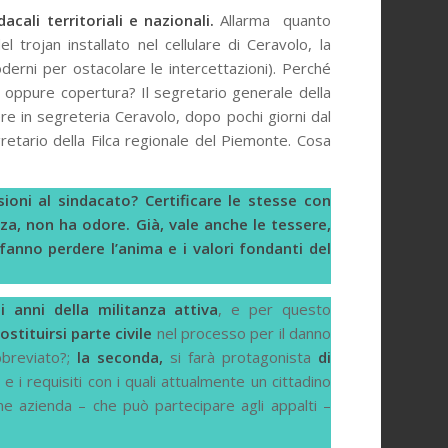
cali territoriali e nazionali.
Allarma quanto
el trojan installato nel cellulare di Ceravolo, la
oderni per ostacolare le intercettazioni). Perché
ità oppure copertura? Il segretario generale della
re in segreteria Ceravolo, dopo pochi giorni dal
retario della Filca regionale del Piemonte. Cosa
sioni al sindacato?
Certificare le stesse con
za, non ha odore.
Già, vale anche le tessere,
anno perdere l’anima e i valori fondanti del
 anni della militanza attiva
, e per questo
ostituirsi parte civile
nel processo per il danno
breviato?;
la seconda,
si farà protagonista
di
e i requisiti con i quali attualmente un cittadino
e azienda – che può partecipare agli appalti –