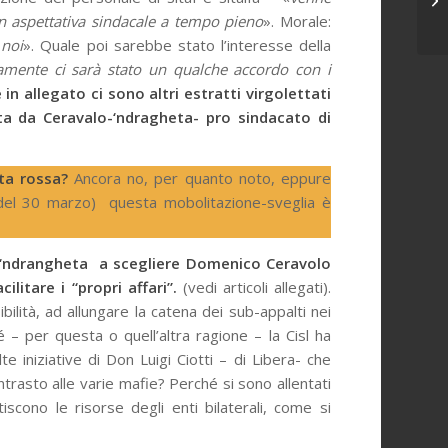
n aspettativa sindacale a tempo pieno
». Morale:
 noi
». Quale poi sarebbe stato l’interesse della
amente ci sarà stato un qualche accordo con i
 in allegato ci sono altri estratti virgolettati
a da Ceravalo-‘ndragheta- pro sindacato di
rta rossa?
Ancora no, per quanto noto, eppure
el 30 marzo) questa mobolitazione-sveglia è
a ‘ndrangheta a scegliere Domenico Ceravolo
ilitare i “propri affari”.
(vedi articoli allegati).
ibilità, ad allungare la catena dei sub-appalti nei
 – per questa o quell’altra ragione – la Cisl ha
iniziative di Don Luigi Ciotti – di Libera- che
ontrasto alle varie mafie? Perché si sono allentati
iscono le risorse degli enti bilaterali, come si