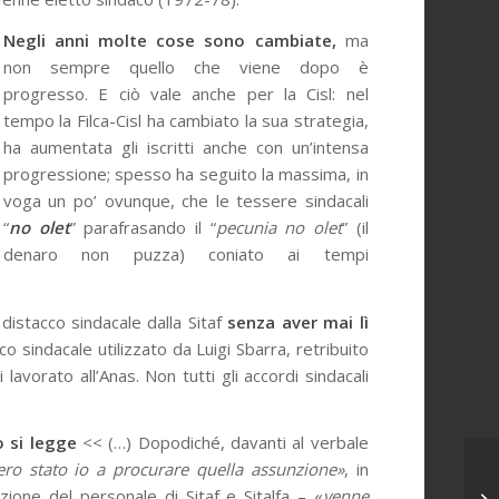
Negli anni
molte cose sono cambiate,
ma
non sempre quello che viene dopo è
progresso. E ciò vale anche per la Cisl: nel
tempo la Filca-Cisl ha cambiato la sua strategia,
ha aumentata gli iscritti anche con un’intensa
progressione; spesso ha seguito la massima, in
voga un po’ ovunque, che le tessere sindacali
“
no olet
” parafrasando il “
pecunia no olet
” (il
denaro non puzza) coniato ai tempi
 distacco sindacale dalla Sitaf
senza aver mai lì
cco sindacale utilizzato da Luigi Sbarra, retribuito
lavorato all’Anas. Non tutti gli accordi sindacali
o si legge
<< (…) Dopodiché, davanti al verbale
ero stato io a procurare quella assunzione»
, in
azione del personale di Sitaf e Sitalfa – «
venne
Bi