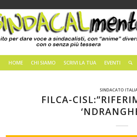
HOME
CHI SIAMO
SCRIVI LA TUA
EVENTI
SINDACATO ITALI
FILCA-CISL:”RIFER
‘NDRANGH