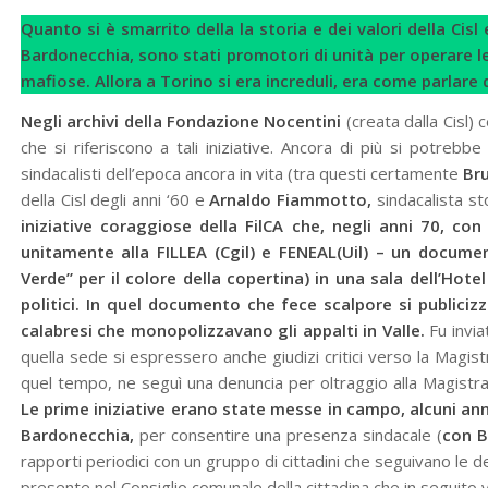
Quanto si è smarrito della la storia e dei valori della Cisl
Bardonecchia, sono stati promotori di unità per operare le
mafiose. Allora a Torino si era increduli, era come parlare 
Negli archivi della Fondazione Nocentini
(creata dalla Cisl)
che si riferiscono a tali iniziative. Ancora di più si potre
sindacalisti dell’epoca ancora in vita (tra questi certamente
Br
della Cisl degli anni ‘60 e
Arnaldo Fiammotto,
sindacalista sto
iniziative coraggiose della FilCA che, negli anni 70, c
unitamente alla FILLEA (Cgil) e FENEAL(Uil) – un docume
Verde” per il colore della copertina) in una sala dell’Hote
politici. In quel documento che fece scalpore si publicizz
calabresi che monopolizzavano gli appalti in Valle.
Fu invi
quella sede si espressero anche giudizi critici verso la Magistr
quel tempo, ne seguì una denuncia per oltraggio alla Magistr
Le prime iniziative erano state messe in campo, alcuni ann
Bardonecchia,
per consentire una presenza sindacale (
con B
rapporti periodici con un gruppo di cittadini che seguivano le
presente nel Consiglio comunale della cittadina che in seguito