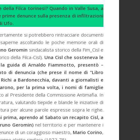
 e della Filca torinesi? Quando in Valle Susa, a
 prime denunce sulla presenza di infiltrazioni
di Ufo.
 certamente si potrebbero rintracciare documenti
bbe saperne ascoltando le poche memorie orali di
uno Geromin
sindacalista storico della Fim_Cisl e
rico della Filca-Cisl).
Una Cisl che sosteneva le
on la guida di Arnaldo Fiammotto, presentò –
nto di denuncia (che prese il nome di “Libro
l Richi a Bardonecchia, davanti a giornalisti e
arono, per la prima volta, i nomi di famiglie
ato al Presidente della Commissione Antimafia. In
atura, valutando tiepide e blande le iniziative di
atura per alcune parole espresse sopra le righe.
i prima, aprendo al Sabato un recapito Cisl, a
runo Geromin)
nel territorio e per mantenere i
 denunce di un coraggioso maestro,
Mario
Corino
,
 venne eletto sindaco (1972-78).