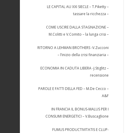
LE CAPITAL AU XXI SIECLE – T.Piketty –
tassare la ricchezza –
COME USCIRE DALLA STAGNAZIONE –
M.Colitti e V.Comito – la lunga crisi –
RITORNO A LEHMAN BROTHERS -V.Zucconi
– l’inizio della crisi finanziaria –
ECONOMIA IN CADUTA LIBERA -J.Stiglitz –
recensione
PAROLE E FATTI DELLA FED – M.De Cecco –
A&F
IN FRANCIA IL BONUS-MALUS PER I
CONSUMI ENERGETICI – V.Buscaglione
FUMUS PRODUCTIVITATIS E CLUP-