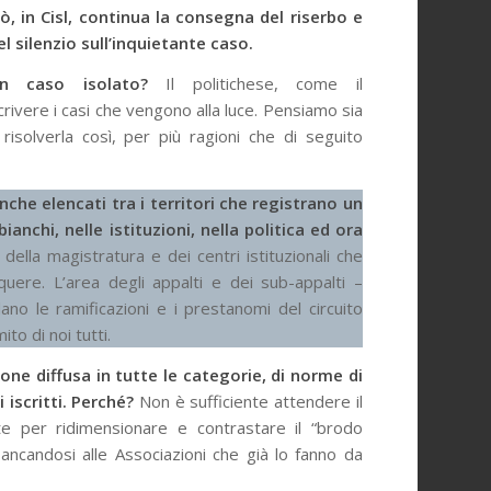
iò, in Cisl, continua la consegna del riserbo e
el silenzio sull’inquietante caso.
n caso isolato?
Il politichese, come il
scrivere i casi che vengono alla luce. Pensiamo sia
risolverla così, per più ragioni che di seguito
anche elencati tra i territori che registrano un
ianchi, nelle istituzioni, nella politica ed ora
ella magistratura e dei centri istituzionali che
uere. L’area degli appalti e dei sub-appalti –
ano le ramificazioni e i prestanomi del circuito
to di noi tutti.
one diffusa in tutte le categorie, di norme di
 iscritti. Perché?
Non è sufficiente attendere il
nte per ridimensionare e contrastare il “brodo
fiancandosi alle Associazioni che già lo fanno da