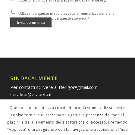
Accetto la politica sulla
privacy
di Sindacalmente.org
Utilizzando questo modulo accetti la memorizzazione e la
gestione dei tuoi dati da questo sito web.
*
Alternative:
SINDACALMENTE
Per contatti scrivere a: tferigo@gmail.com
serafino@etabeta.it
Questo sito non utilizza cookie di profilazione. Utilizza invece
cookie tecnici e di terze parti legati alla presenza dei “social
plugin” e del rilevamento delle statistiche di accesso. Premendo
POLICY PRIVACY
"Approva" o proseguendo con la navigazione acconsenti all'uso