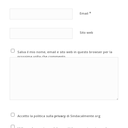
*
Email
Sito web
Salva il mio nome, email e sito web in questo browser per la
prossima volta che commento.
Accetto la politica sulla
privacy
di Sindacalmente.org