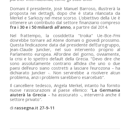
Domani il presidente, Josè Manuel Barroso, illustrerà la
proposta nei dettagli, dopo che è stata rilanciata da
Merkel e Sarkozy nel mese scorso. L’obiettivo della Ue è
ottenere un contributo dal settore finanziario compreso
fra i 30 e i 50 miliardi all’anno
, a partire dal 2014.
Nel frattempo, la cosiddetta "troika" Ue-Bce-Fmi
dovrebbe tornare ad Atene domani o giovedì prossimo.
Questa l’indicazione data dal presidente del’Eurogruppo,
Jean-Claude Juncker, nel suo intervento proprio al
Parlamento europea. All’ordine del giorno, ovviamente,
la crisi e lo spettro default della Grecia. "Devo dire che
sono assolutamente contrario all’idea che uno o due
paesi dell’euro siano costretti a lasciare l’eurozona – ha
dichiarato Juncker -. Non servirebbe a risolvere alcun
problema, anzi i problemi sarebbero esarcebati".
Il cancelliere tedesco, Angela Merkel, intanto ha fornito
nuove rassicurazioni al paese ellenico: "
La Germania
aiuterà la Grecia
– ha assicurato -, interverrà anche il
settore privato".
di
rassegna.it 27-9-11