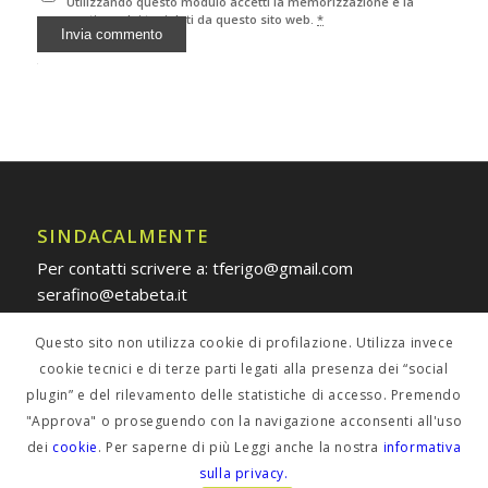
Utilizzando questo modulo accetti la memorizzazione e la
gestione dei tuoi dati da questo sito web.
*
Alternative:
SINDACALMENTE
Per contatti scrivere a: tferigo@gmail.com
serafino@etabeta.it
Questo sito non utilizza cookie di profilazione. Utilizza invece
cookie tecnici e di terze parti legati alla presenza dei “social
plugin” e del rilevamento delle statistiche di accesso. Premendo
POLICY PRIVACY
"Approva" o proseguendo con la navigazione acconsenti all'uso
dei
cookie
. Per saperne di più Leggi anche la nostra
informativa
Informativa estesa
sulla privacy.