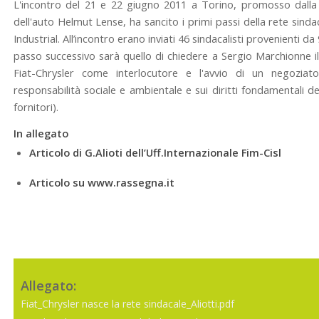
L'incontro del 21 e 22 giugno 2011 a Torino, promosso dalla 
dell'auto Helmut Lense, ha sancito i primi passi della rete sindaca
Industrial. All’incontro erano inviati 46 sindacalisti provenienti da 
passo successivo sarà quello di chiedere a Sergio Marchionne i
Fiat-Chrysler come interlocutore e l'avvio di un negoziat
responsabilità sociale e ambientale e sui diritti fondamentali de
fornitori).
In allegato
Articolo di G.Alioti dell’Uff.Internazionale Fim-Cisl
Articolo su
www.rassegna.it
Allegato:
Fiat_Chrysler nasce la rete sindacale_Aliotti.pdf