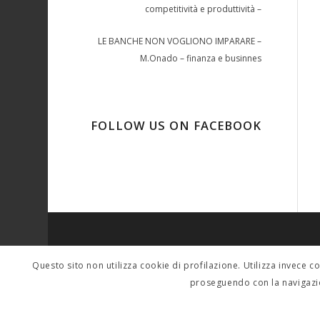
competitività e produttività –
LE BANCHE NON VOGLIONO IMPARARE –
M.Onado – finanza e businnes
FOLLOW US ON FACEBOOK
SINDACALMENTE
Questo sito non utilizza cookie di profilazione. Utilizza invece c
Per contatti scrivere a: tferigo@gmail.com sera
proseguendo con la navigazi