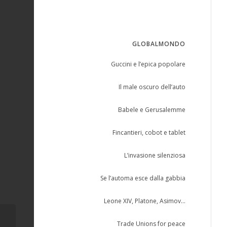
GLOBALMONDO
Guccini e l’epica popolare
Il male oscuro dell’auto
Babele e Gerusalemme
Fincantieri, cobot e tablet
L’invasione silenziosa
Se l’automa esce dalla gabbia
Leone XIV, Platone, Asimov…
Trade Unions for peace
LA VOCE DEL POPOLO – S.Vento –