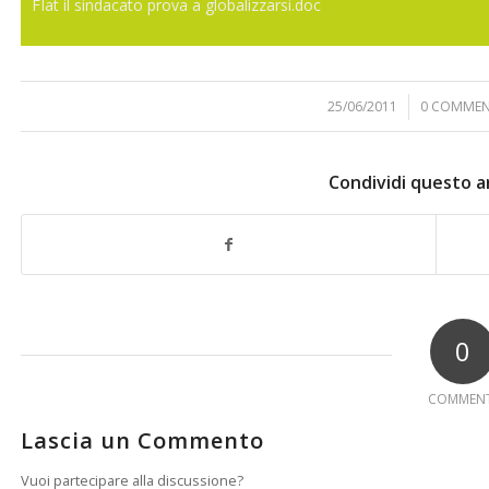
FIat il sindacato prova a globalizzarsi.doc
25/06/2011
/
0 COMMEN
/
Condividi questo a
0
COMMENT
Lascia un Commento
Vuoi partecipare alla discussione?