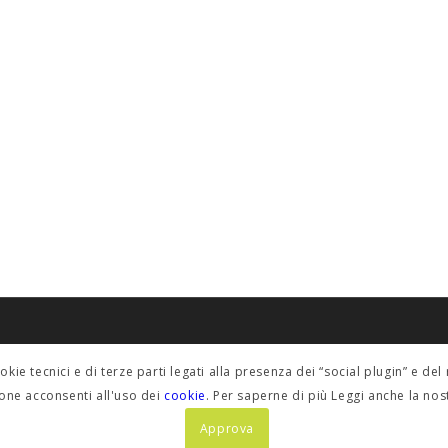
POLICY PRIVACY
ookie tecnici e di terze parti legati alla presenza dei “social plugin” e 
fino@etabeta.it
Informativa estesa
one acconsenti all'uso dei
cookie
. Per saperne di più Leggi anche la no
Approva