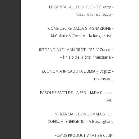
LE CAPITAL AU XXI SIECLE – T.Piketty –
tassare la ricchezza –
COME USCIRE DALLA STAGNAZIONE –
M.Colitti e V.Comito – la lunga crisi –
RITORNO A LEHMAN BROTHERS -V.Zucconi
– l’inizio della crisi finanziaria –
ECONOMIA IN CADUTA LIBERA -J.Stiglitz –
recensione
PAROLE E FATTI DELLA FED – M.De Cecco –
A&F
IN FRANCIA IL BONUS-MALUS PER I
CONSUMI ENERGETICI – V.Buscaglione
FUMUS PRODUCTIVITATIS E CLUP-