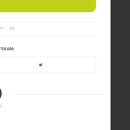
TI
DA
rticolo
I