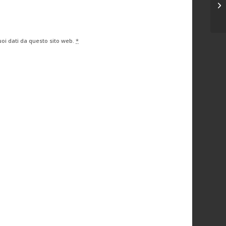
de
oi dati da questo sito web.
*