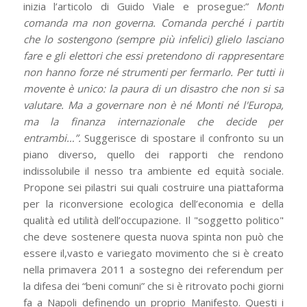
inizia l’articolo di Guido Viale e prosegue:”
Monti
comanda ma non governa. Comanda perché i partiti
che lo sostengono (sempre più infelici) glielo lasciano
fare e gli elettori che essi pretendono di rappresentare
non hanno forze né strumenti per fermarlo. Per tutti il
movente è unico: la paura di un disastro che non si sa
valutare. Ma a governare non è né Monti né l'Europa,
ma la finanza internazionale che decide per
entrambi…”.
Suggerisce di spostare il confronto su un
piano diverso, quello dei rapporti che rendono
indissolubile il nesso tra ambiente ed equità sociale.
Propone sei pilastri sui quali costruire una piattaforma
per la riconversione ecologica dell’economia e della
qualità ed utilità dell’occupazione. Il "soggetto politico"
che deve sostenere questa nuova spinta non può che
essere il,vasto e variegato movimento che si è creato
nella primavera 2011 a sostegno dei referendum per
la difesa dei “beni comuni” che si è ritrovato pochi giorni
fa a Napoli definendo un proprio Manifesto. Questi i