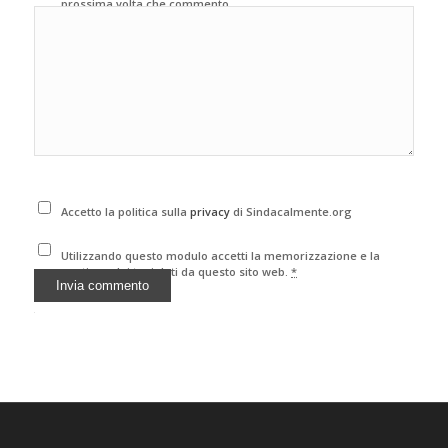
prossima volta che commento.
Accetto la politica sulla
privacy
di Sindacalmente.org
Utilizzando questo modulo accetti la memorizzazione e la
gestione dei tuoi dati da questo sito web.
*
Alternative: