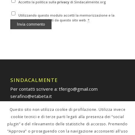
Accetto la politica sulla
privacy
di Sindacalmente.org
Utilizzando questo modulo accetti la memorizzazione e la
gestione dei tuoi dati da questo sito web.
*
Alternative:
SINDACALMENTE
Per contatti scrivere a: tferigo@gmail.com
serafino@etabeta.it
Questo sito non utilizza cookie di profilazione. Utilizza invece
cookie tecnici e di terze parti legati alla presenza dei “social
plugin” e del rilevamento delle statistiche di accesso. Premendo
POLICY PRIVACY
"Approva" o proseguendo con la navigazione acconsenti all'uso