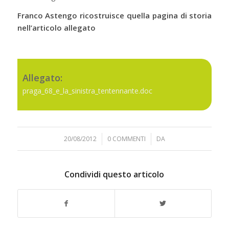
Franco Astengo ricostruisce quella pagina di storia
nell’articolo allegato
Allegato:
praga_68_e_la_sinistra_tentennante.doc
20/08/2012
/
0 COMMENTI
/
DA
Condividi questo articolo