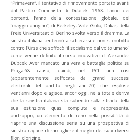
“Primavera”, il tentativo di rinnovamento portato avanti
dal Partito Comunista di Dubcek. 1968: l'anno dei
portenti, l'anno della contestazione globale, del
“maggio parigino”, di Berkeley, Valle Giulia, Dakar, della
Freie Universitaat di Berlino svolta verso il dramma. La
sinistra italiana tentennò a schierarsi e non si mobilitò
contro l’Urss che soffocò “il socialismo dal volto umano”
come venne definito il corso innovativo di Alexander
Dubcek. Aver mancato una vera e battaglia politica su
Praga'68 causò, quindi, nel PCI una crisi
(apparentemente soffocata dai grandi successi
elettorali del partito negli anni'70) che esplose
vent'anni dopo e agisce, ancor oggi, nella totale deriva
che la sinistra italiana sta subendo sulla strada della
sua estinzione quasi compiuta e rappresenta,
purtroppo, un elemento di freno nella possibilità di
riaprire una discussione seria su una prospettiva di
sinistra capace di raccogliere il meglio dei suoi diversi
filoni d’origine.