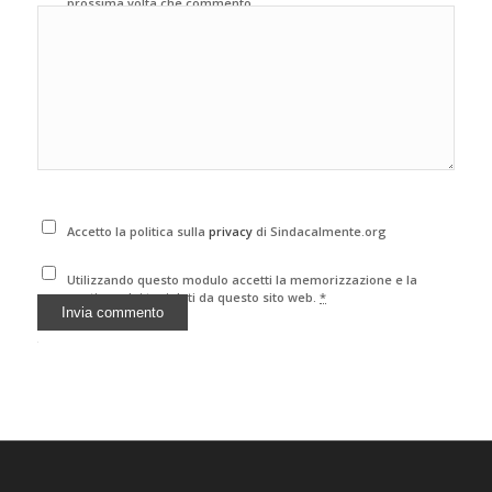
prossima volta che commento.
Accetto la politica sulla
privacy
di Sindacalmente.org
Utilizzando questo modulo accetti la memorizzazione e la
gestione dei tuoi dati da questo sito web.
*
Alternative: