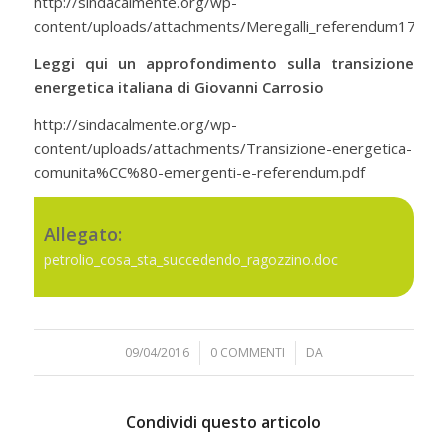
http://sindacalmente.org/wp-
content/uploads/attachments/Meregalli_referendum17april
Leggi qui un
approfondimento sulla transizione
energetica italiana
di Giovanni Carrosio
http://sindacalmente.org/wp-
content/uploads/attachments/Transizione-energetica-
comunita%CC%80-emergenti-e-referendum.pdf
Allegato:
petrolio_cosa_sta_succedendo_ragozzino.doc
09/04/2016
/
0 COMMENTI
/
DA
Condividi questo articolo