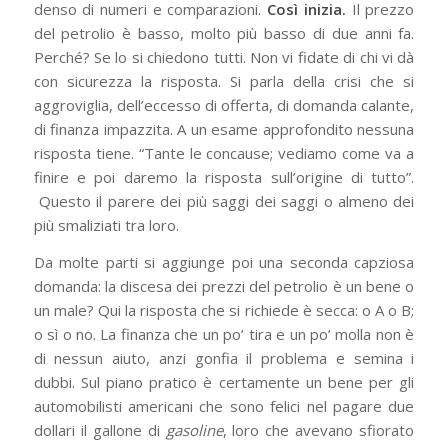
denso di numeri e comparazioni.
Così inizia.
Il prezzo
del petrolio è basso, molto più basso di due anni fa.
Perché? Se lo si chiedono tutti. Non vi fidate di chi vi dà
con sicurezza la risposta. Si parla della crisi che si
aggroviglia, dell’eccesso di offerta, di domanda calante,
di finanza impazzita. A un esame approfondito nessuna
risposta tiene. “Tante le concause; vediamo come va a
finire e poi daremo la risposta sull’origine di tutto”.
Questo il parere dei più saggi dei saggi o almeno dei
più smaliziati tra loro.
Da molte parti si aggiunge poi una seconda capziosa
domanda: la discesa dei prezzi del petrolio è un bene o
un male? Qui la risposta che si richiede è secca: o A o B;
o sì o no. La finanza che un po’ tira e un po’ molla non è
di nessun aiuto, anzi gonfia il problema e semina i
dubbi. Sul piano pratico è certamente un bene per gli
automobilisti americani che sono felici nel pagare due
dollari il gallone di
gasoline
, loro che avevano sfiorato