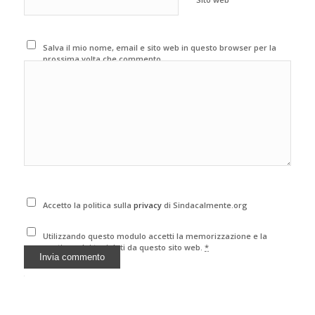
Salva il mio nome, email e sito web in questo browser per la
prossima volta che commento.
Accetto la politica sulla
privacy
di Sindacalmente.org
Utilizzando questo modulo accetti la memorizzazione e la
gestione dei tuoi dati da questo sito web.
*
Alternative: