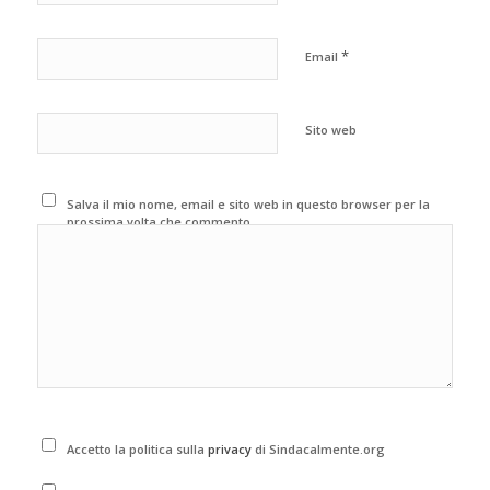
*
Email
Sito web
Salva il mio nome, email e sito web in questo browser per la
prossima volta che commento.
Accetto la politica sulla
privacy
di Sindacalmente.org