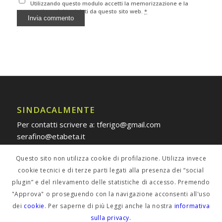
Utilizzando questo modulo accetti la memorizzazione e la
gestione dei tuoi dati da questo sito web.
*
Alternative:
SINDACALMENTE
Per contatti scrivere a: tferigo@gmail.com
serafino@etabeta.it
Questo sito non utilizza cookie di profilazione. Utilizza invece
cookie tecnici e di terze parti legati alla presenza dei “social
plugin” e del rilevamento delle statistiche di accesso. Premendo
POLICY PRIVACY
"Approva" o proseguendo con la navigazione acconsenti all'uso
dei
cookie
. Per saperne di più Leggi anche la nostra
informativa
Informativa estesa
sulla privacy.