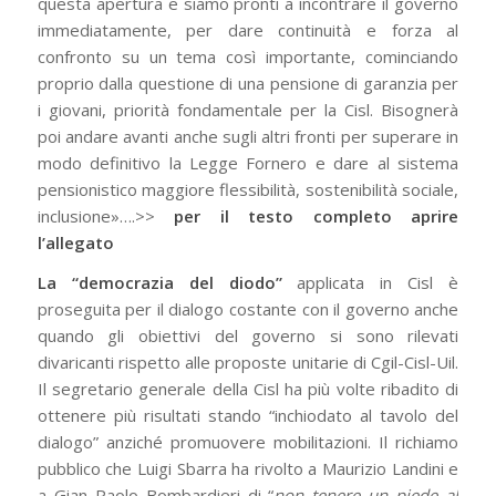
questa apertura e siamo pronti a incontrare il governo
immediatamente, per dare continuità e forza al
confronto su un tema così importante, cominciando
proprio dalla questione di una pensione di garanzia per
i giovani, priorità fondamentale per la Cisl. Bisognerà
poi andare avanti anche sugli altri fronti per superare in
modo definitivo la Legge Fornero e dare al sistema
pensionistico maggiore flessibilità, sostenibilità sociale,
inclusione»….>>
per il testo completo aprire
l’allegato
La “democrazia del diodo”
applicata in Cisl è
proseguita per il dialogo costante con il governo anche
quando gli obiettivi del governo si sono rilevati
divaricanti rispetto alle proposte unitarie di Cgil-Cisl-Uil.
Il segretario generale della Cisl ha più volte ribadito di
ottenere più risultati stando “inchiodato al tavolo del
dialogo” anziché promuovere mobilitazioni. Il richiamo
pubblico che Luigi Sbarra ha rivolto a Maurizio Landini e
a Gian Paolo Bombardieri di “
non tenere un piede al