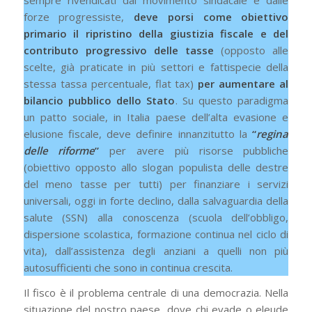
forze progressiste,
deve porsi come obiettivo
primario il ripristino della giustizia fiscale e del
contributo progressivo
delle tasse
(opposto alle
scelte, già praticate in più settori e fattispecie della
stessa tassa percentuale, flat tax)
per aumentare al
bilancio pubblico dello Stato
. Su questo paradigma
un patto sociale, in Italia paese dell’alta evasione e
elusione fiscale, deve definire innanzitutto la
“
regina
delle riforme
”
per avere più risorse pubbliche
(obiettivo opposto allo slogan populista delle destre
del meno tasse per tutti) per finanziare i servizi
universali, oggi in forte declino, dalla salvaguardia della
salute (SSN) alla conoscenza (scuola dell’obbligo,
dispersione scolastica, formazione continua nel ciclo di
vita), dall’assistenza degli anziani a quelli non più
autosufficienti che sono in continua crescita.
Il fisco è il problema centrale di una democrazia. Nella
situazione del nostro paese, dove chi evade o eleude