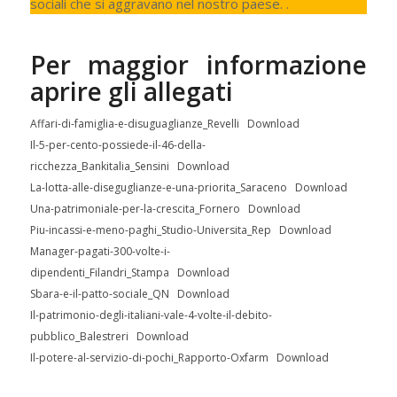
sociali che si aggravano nel nostro paese. .
Per maggior informazione
aprire gli allegati
Affari-di-famiglia-e-disuguaglianze_Revelli
Download
Il-5-per-cento-possiede-il-46-della-
ricchezza_Bankitalia_Sensini
Download
La-lotta-alle-diseguglianze-e-una-priorita_Saraceno
Download
Una-patrimoniale-per-la-crescita_Fornero
Download
Piu-incassi-e-meno-paghi_Studio-Universita_Rep
Download
Manager-pagati-300-volte-i-
dipendenti_Filandri_Stampa
Download
Sbara-e-il-patto-sociale_QN
Download
Il-patrimonio-degli-italiani-vale-4-volte-il-debito-
pubblico_Balestreri
Download
Il-potere-al-servizio-di-pochi_Rapporto-Oxfarm
Download