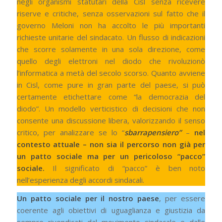
negli organismi statutari della Cisl senza ricevere
riserve e critiche, senza osservazioni sul fatto che il
governo Meloni non ha accolto le più importanti
richieste unitarie del sindacato. Un flusso di indicazioni
che scorre solamente in una sola direzione, come
quello degli elettroni nel diodo che rivoluzionò
l’informatica a metà del secolo scorso. Quanto avviene
in Cisl, come pure in gran parte del paese, si può
certamente etichettare come “la democrazia del
diodo”. Un modello verticistico di decisioni che non
consente una discussione libera, valorizzando il senso
critico, per analizzare se lo “
sbarrapensiero”
–
nel
contesto attuale – non sia il percorso non già per
un patto sociale ma per un pericoloso “pacco”
sociale.
Il significato di “pacco” è ben noto
nell’esperienza degli accordi sindacali.
Un patto sociale per il nostro paese
, per essere
coerente agli obiettivi di uguaglianza e giustizia da
sempre rivendicati dal movimento sindacale e dalle