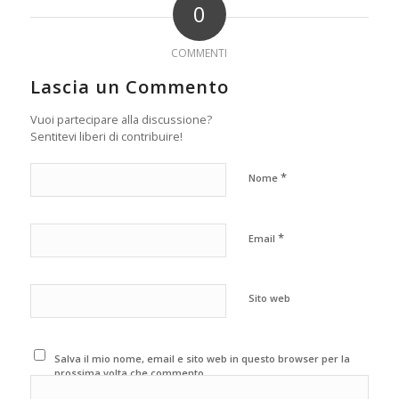
0
COMMENTI
Lascia un Commento
Vuoi partecipare alla discussione?
Sentitevi liberi di contribuire!
*
Nome
*
Email
Sito web
Salva il mio nome, email e sito web in questo browser per la
prossima volta che commento.