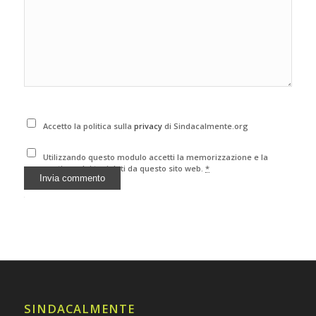
Accetto la politica sulla
privacy
di Sindacalmente.org
Utilizzando questo modulo accetti la memorizzazione e la
gestione dei tuoi dati da questo sito web.
*
Alternative:
SINDACALMENTE