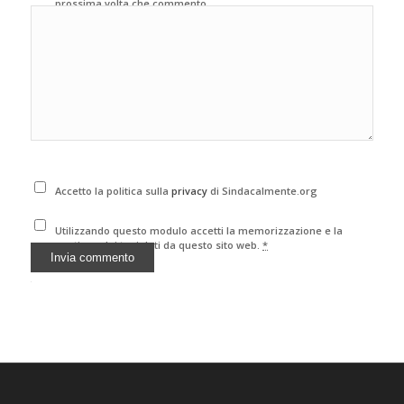
prossima volta che commento.
Accetto la politica sulla
privacy
di Sindacalmente.org
Utilizzando questo modulo accetti la memorizzazione e la
gestione dei tuoi dati da questo sito web.
*
Alternative: