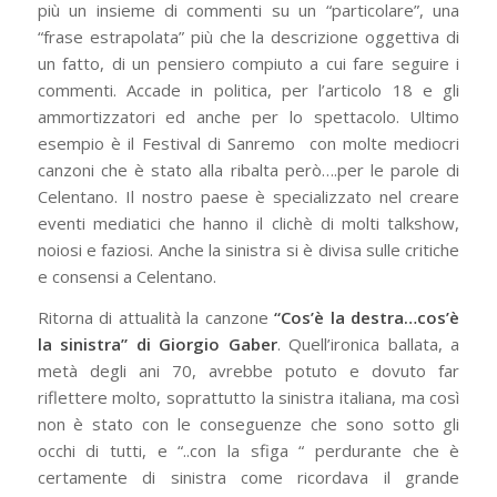
più un insieme di commenti su un “particolare”, una
“frase estrapolata” più che la descrizione oggettiva di
un fatto, di un pensiero compiuto a cui fare seguire i
commenti. Accade in politica, per l’articolo 18 e gli
ammortizzatori ed anche per lo spettacolo. Ultimo
esempio è il Festival di Sanremo con molte mediocri
canzoni che è stato alla ribalta però….per le parole di
Celentano. Il nostro paese è specializzato nel creare
eventi mediatici che hanno il clichè di molti talkshow,
noiosi e faziosi. Anche la sinistra si è divisa sulle critiche
e consensi a Celentano.
Ritorna di attualità la canzone
“Cos’è la destra…cos’è
la sinistra” di Giorgio Gaber
. Quell’ironica ballata, a
metà degli ani 70, avrebbe potuto e dovuto far
riflettere molto, soprattutto la sinistra italiana, ma così
non è stato con le conseguenze che sono sotto gli
occhi di tutti, e “..con la sfiga “ perdurante che è
certamente di sinistra come ricordava il grande