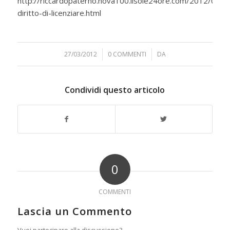
http://riccardopaterno.nova100.ilsole24ore.com/2012/03/il-
diritto-di-licenziare.html
27/03/2012
/
0 COMMENTI
/
DA
Condividi questo articolo
0
COMMENTI
Lascia un Commento
Vuoi partecipare alla discussione?