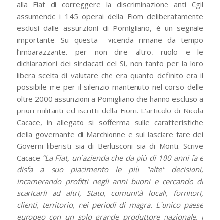
alla Fiat di correggere la discriminazione anti Cgil
assumendo i 145 operai della Fiom deliberatamente
esclusi dalle assunzioni di Pomigliano, è un segnale
importante. Su questa vicenda rimane da tempo
l’imbarazzante, per non dire altro, ruolo e le
dichiarazioni dei sindacati del Sì, non tanto per la loro
libera scelta di valutare che era quanto definito era il
possibile me per il silenzio mantenuto nel corso delle
oltre 2000 assunzioni a Pomigliano che hanno escluso a
priori militanti ed iscritti della Fiom. L’articolo di Nicola
Cacace, in allegato si sofferma sulle caratteristiche
della governante di Marchionne e sul lasciare fare dei
Governi liberisti sia di Berlusconi sia di Monti. Scrive
Cacace
“La Fiat, un´azienda che da più di 100 anni fa e
disfa a suo piacimento le più "alte" decisioni,
incamerando profitti negli anni buoni e cercando di
scaricarli ad altri, Stato, comunità locali, fornitori,
clienti, territorio, nei periodi di magra. L´unico paese
europeo con un solo grande produttore nazionale, l