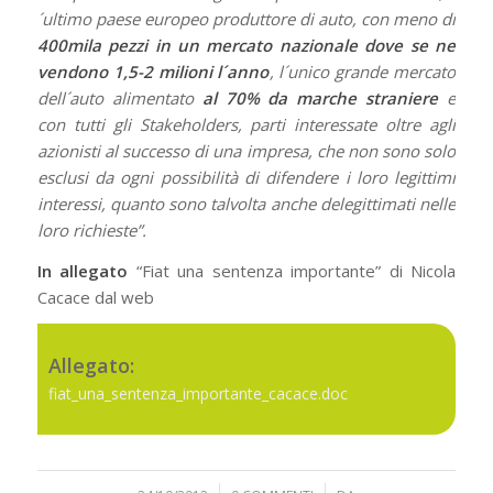
´ultimo paese europeo produttore di auto, con meno di
400mila pezzi in un mercato nazionale dove se ne
vendono 1,5-2 milioni l´anno
, l´unico grande mercato
dell´auto alimentato
al 70% da marche straniere
e
con tutti gli Stakeholders, parti interessate oltre agli
azionisti al successo di una impresa, che non sono solo
esclusi da ogni possibilità di difendere i loro legittimi
interessi, quanto sono talvolta anche delegittimati nelle
loro richieste”.
In allegato
“Fiat una sentenza importante” di Nicola
Cacace dal web
Allegato:
fiat_una_sentenza_importante_cacace.doc