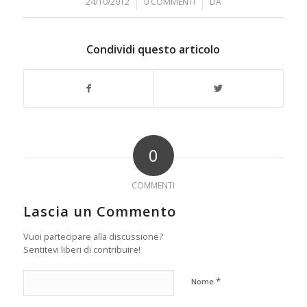
24/10/2012
/
0 COMMENTI
/
DA
Condividi questo articolo
0
COMMENTI
Lascia un Commento
Vuoi partecipare alla discussione?
Sentitevi liberi di contribuire!
*
Nome