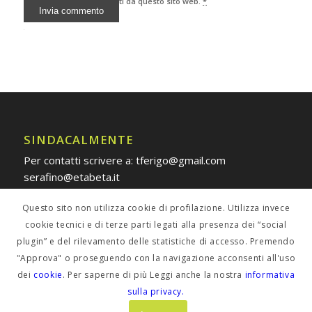
gestione dei tuoi dati da questo sito web.
*
Alternative:
SINDACALMENTE
Per contatti scrivere a: tferigo@gmail.com
serafino@etabeta.it
Questo sito non utilizza cookie di profilazione. Utilizza invece
cookie tecnici e di terze parti legati alla presenza dei “social
plugin” e del rilevamento delle statistiche di accesso. Premendo
POLICY PRIVACY
"Approva" o proseguendo con la navigazione acconsenti all'uso
dei
cookie
. Per saperne di più Leggi anche la nostra
informativa
Informativa estesa
sulla privacy.