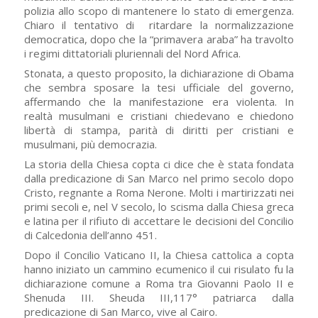
polizia allo scopo di mantenere lo stato di emergenza.
Chiaro il tentativo di ritardare la normalizzazione
democratica, dopo che la “primavera araba” ha travolto
i regimi dittatoriali pluriennali del Nord Africa.
Stonata, a questo proposito, la dichiarazione di Obama
che sembra sposare la tesi ufficiale del governo,
affermando che la manifestazione era violenta. In
realtà musulmani e cristiani chiedevano e chiedono
libertà di stampa, parità di diritti per cristiani e
musulmani, più democrazia.
La storia della Chiesa copta ci dice che è stata fondata
dalla predicazione di San Marco nel primo secolo dopo
Cristo, regnante a Roma Nerone. Molti i martirizzati nei
primi secoli e, nel V secolo, lo scisma dalla Chiesa greca
e latina per il rifiuto di accettare le decisioni del Concilio
di Calcedonia dell’anno 451.
Dopo il Concilio Vaticano II, la Chiesa cattolica a copta
hanno iniziato un cammino ecumenico il cui risulato fu la
dichiarazione comune a Roma tra Giovanni Paolo II e
Shenuda III. Sheuda III,117° patriarca dalla
predicazione di San Marco, vive al Cairo.