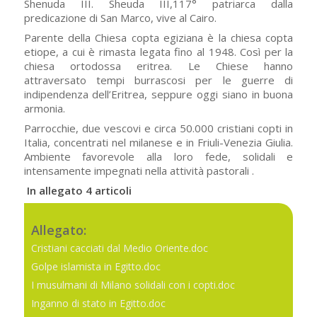
Shenuda III. Sheuda III,117° patriarca dalla
predicazione di San Marco, vive al Cairo.
Parente della Chiesa copta egiziana è la chiesa copta
etiope, a cui è rimasta legata fino al 1948. Così per la
chiesa ortodossa eritrea. Le Chiese hanno
attraversato tempi burrascosi per le guerre di
indipendenza dell’Eritrea, seppure oggi siano in buona
armonia.
Parrocchie, due vescovi e circa 50.000 cristiani copti in
Italia, concentrati nel milanese e in Friuli-Venezia Giulia.
Ambiente favorevole alla loro fede, solidali e
intensamente impegnati nella attività pastorali
.
In allegato 4 articoli
Allegato:
Cristiani cacciati dal Medio Oriente.doc
Golpe islamista in Egitto.doc
I musulmani di Milano solidali con i copti.doc
Inganno di stato in Egitto.doc