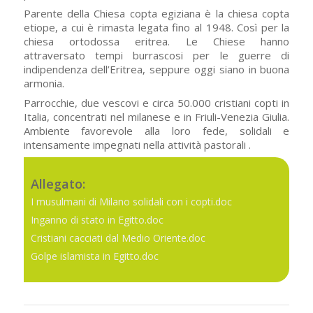
Parente della Chiesa copta egiziana è la chiesa copta
etiope, a cui è rimasta legata fino al 1948. Così per la
chiesa ortodossa eritrea. Le Chiese hanno
attraversato tempi burrascosi per le guerre di
indipendenza dell’Eritrea, seppure oggi siano in buona
armonia.
Parrocchie, due vescovi e circa 50.000 cristiani copti in
Italia, concentrati nel milanese e in Friuli-Venezia Giulia.
Ambiente favorevole alla loro fede, solidali e
intensamente impegnati nella attività pastorali
.
Allegato:
I musulmani di Milano solidali con i copti.doc
Inganno di stato in Egitto.doc
Cristiani cacciati dal Medio Oriente.doc
Golpe islamista in Egitto.doc