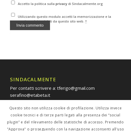
Accetto la politica sulla
privacy
di Sindacalmente.org
Utilizzando questo modulo accetti la memorizzazione e la
gestione dei tuoi dati da questo sito web.
*
Alternative:
SINDACALMENTE
Per contatti scrivere a: tferigo@gmail.com
serafino@etabeta.it
Questo sito non utilizza cookie di profilazione. Utilizza invece
cookie tecnici e di terze parti legati alla presenza dei “social
plugin” e del rilevamento delle statistiche di accesso. Premendo
POLICY PRIVACY
"Approva" o proseguendo con la navigazione acconsenti all'uso