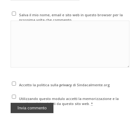
Salva il mio nome, email e sito web in questo browser per la
prossima volta che commento.
Accetto la politica sulla
privacy
di Sindacalmente.org
Utilizzando questo modulo accetti la memorizzazione e la
gestione dei tuoi dati da questo sito web.
*
Alternative: