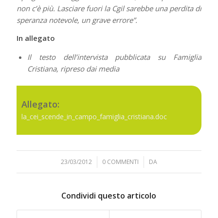
non c’è più. Lasciare fuori la Cgil sarebbe una perdita di
speranza notevole, un grave errore”.
In allegato
Il testo dell’intervista pubblicata su Famiglia
Cristiana, ripreso dai media
Allegato:
la_cei_scende_in_campo_famiglia_cristiana.doc
23/03/2012
/
0 COMMENTI
/
DA
Condividi questo articolo