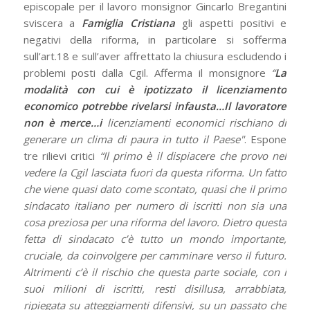
episcopale per il lavoro monsignor Gincarlo Bregantini
sviscera a
Famiglia Cristiana
gli aspetti positivi e
negativi della riforma, in particolare si sofferma
sull’art.18 e sull’aver affrettato la chiusura escludendo i
problemi posti dalla Cgil. Afferma il monsignore
“
La
modalità con cui è ipotizzato il licenziamento
economico potrebbe rivelarsi infausta…Il lavoratore
non è merce…i
licenziamenti economici rischiano di
generare un clima di paura in tutto il Paese"
. Espone
tre rilievi critici
“Il primo è il dispiacere che provo nel
vedere la Cgil lasciata fuori da questa riforma. Un fatto
che viene quasi dato come scontato, quasi che il primo
sindacato italiano per numero di iscritti non sia una
cosa preziosa per una riforma del lavoro. Dietro questa
fetta di sindacato c’è tutto un mondo importante,
cruciale, da coinvolgere per camminare verso il futuro.
Altrimenti c’è il rischio che questa parte sociale, con i
suoi milioni di iscritti, resti disillusa, arrabbiata,
ripiegata su atteggiamenti difensivi, su un passato che