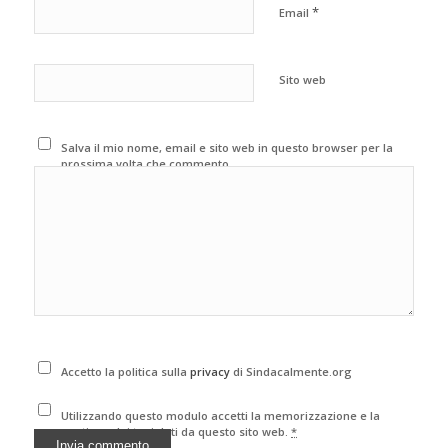
*
Email
Sito web
Salva il mio nome, email e sito web in questo browser per la
prossima volta che commento.
Accetto la politica sulla
privacy
di Sindacalmente.org
Utilizzando questo modulo accetti la memorizzazione e la
gestione dei tuoi dati da questo sito web.
*