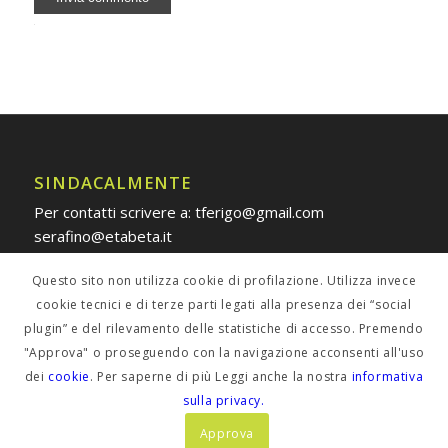
Alternative:
SINDACALMENTE
Per contatti scrivere a: tferigo@gmail.com
serafino@etabeta.it
Questo sito non utilizza cookie di profilazione. Utilizza invece
cookie tecnici e di terze parti legati alla presenza dei “social
plugin” e del rilevamento delle statistiche di accesso. Premendo
POLICY PRIVACY
"Approva" o proseguendo con la navigazione acconsenti all'uso
dei
cookie
. Per saperne di più Leggi anche la nostra
informativa
Informativa estesa
sulla privacy.
Approva