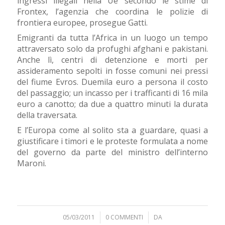
ingressi illegali nella Ue secondo le stime di
Frontex, l’agenzia che coordina le polizie di
frontiera europee, prosegue Gatti.
Emigranti da tutta l’Africa in un luogo un tempo
attraversato solo da profughi afghani e pakistani.
Anche lì, centri di detenzione e morti per
assideramento sepolti in fosse comuni nei pressi
del fiume Evros. Duemila euro a persona il costo
del passaggio; un incasso per i trafficanti di 16 mila
euro a canotto; da due a quattro minuti la durata
della traversata.
E l’Europa come al solito sta a guardare, quasi a
giustificare i timori e le proteste formulata a nome
del governo da parte del ministro dell’interno
Maroni.
05/03/2011
/
0 COMMENTI
/
DA