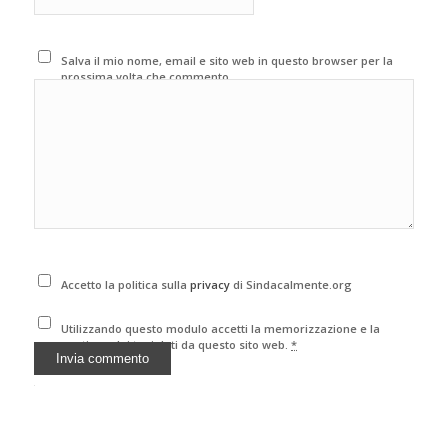
Salva il mio nome, email e sito web in questo browser per la
prossima volta che commento.
Accetto la politica sulla
privacy
di Sindacalmente.org
Utilizzando questo modulo accetti la memorizzazione e la
gestione dei tuoi dati da questo sito web.
*
Alternative: