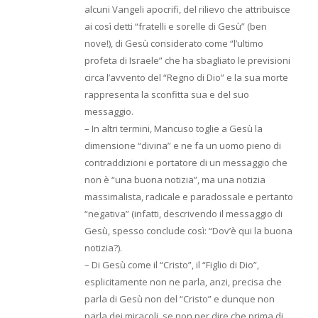
alcuni Vangeli apocrifi, del rilievo che attribuisce
ai così detti “fratelli e sorelle di Gesù” (ben
nove!), di Gesù considerato come “l’ultimo
profeta di Israele” che ha sbagliato le previsioni
circa l’avvento del “Regno di Dio” e la sua morte
rappresenta la sconfitta sua e del suo
messaggio.
– In altri termini, Mancuso toglie a Gesù la
dimensione “divina” e ne fa un uomo pieno di
contraddizioni e portatore di un messaggio che
non è “una buona notizia”, ma una notizia
massimalista, radicale e paradossale e pertanto
“negativa” (infatti, descrivendo il messaggio di
Gesù, spesso conclude così: “Dov’è qui la buona
notizia?).
– Di Gesù come il “Cristo”, il “Figlio di Dio”,
esplicitamente non ne parla, anzi, precisa che
parla di Gesù non del “Cristo” e dunque non
parla dei miracoli, se non per dire che prima di