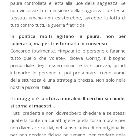
paura controllata e letta alla luce della saggezza. Se
non vincesse la dimensione della saggezza, lo stesso
tessuto umano non esisterebbe, sarebbe la lotta di
tutti contro tutti, la guerra fratricida.
In politica molti agitano la paura, non per
superarla, ma per trasformarla in consenso.
Concordo totalmente. «Impaurite le persone e faranno
tutto quello che volete», diceva Göring. Il bisogno
primordiale degli esseri umani è la sicurezza, quindi
intimorire le persone e poi presentarsi come uomo
della sicurezza è una strategia precisa. Non solo nella
nostra piccola Italia.
Il coraggio è la «forza morale». Il cerchio si chiude,
si torna ai maestri…
Tutti, credenti e non, dovrebbero chiedere a se stessi
qual è la fonte da cui attingere quella forza morale per
non diventare cattivi, nel senso latino di «imprigionati»,
per non perdere fiducia nell’umano, per credere nella