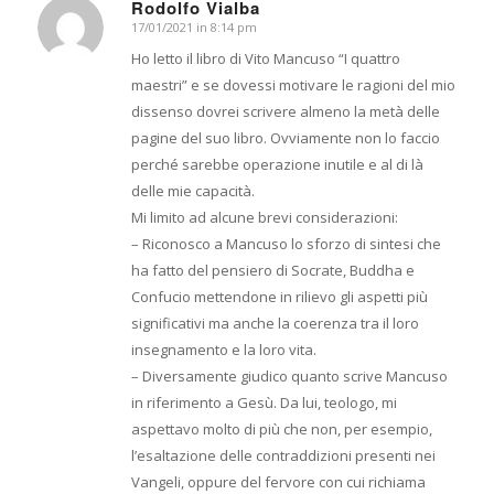
Rodolfo Vialba
17/01/2021 in 8:14 pm
dice:
Ho letto il libro di Vito Mancuso “I quattro
maestri” e se dovessi motivare le ragioni del mio
dissenso dovrei scrivere almeno la metà delle
pagine del suo libro. Ovviamente non lo faccio
perché sarebbe operazione inutile e al di là
delle mie capacità.
Mi limito ad alcune brevi considerazioni:
– Riconosco a Mancuso lo sforzo di sintesi che
ha fatto del pensiero di Socrate, Buddha e
Confucio mettendone in rilievo gli aspetti più
significativi ma anche la coerenza tra il loro
insegnamento e la loro vita.
– Diversamente giudico quanto scrive Mancuso
in riferimento a Gesù. Da lui, teologo, mi
aspettavo molto di più che non, per esempio,
l’esaltazione delle contraddizioni presenti nei
Vangeli, oppure del fervore con cui richiama