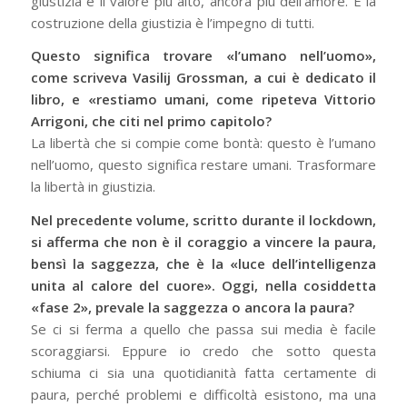
giustizia è il valore più alto, ancora più dell’amore. E la
costruzione della giustizia è l’impegno di tutti.
Questo significa trovare «l’umano nell’uomo»,
come scriveva Vasilij Grossman, a cui è dedicato il
libro, e «restiamo umani, come ripeteva Vittorio
Arrigoni, che citi nel primo capitolo?
La libertà che si compie come bontà: questo è l’umano
nell’uomo, questo significa restare umani. Trasformare
la libertà in giustizia.
Nel precedente volume, scritto durante il lockdown,
si afferma che non è il coraggio a vincere la paura,
bensì la saggezza, che è la «luce dell’intelligenza
unita al calore del cuore». Oggi, nella cosiddetta
«fase 2», prevale la saggezza o ancora la paura?
Se ci si ferma a quello che passa sui media è facile
scoraggiarsi. Eppure io credo che sotto questa
schiuma ci sia una quotidianità fatta certamente di
paura, perché problemi e difficoltà esistono, ma una