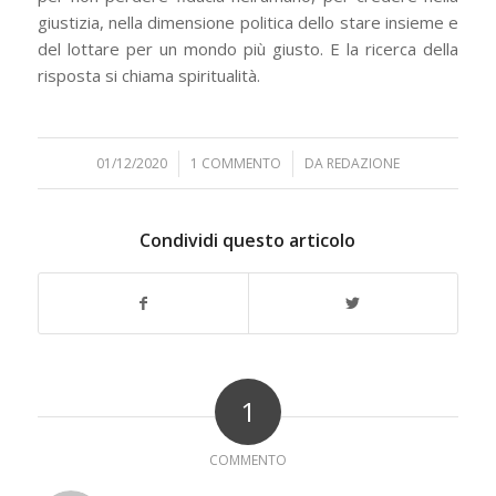
giustizia, nella dimensione politica dello stare insieme e
del lottare per un mondo più giusto. E la ricerca della
risposta si chiama spiritualità.
01/12/2020
/
1 COMMENTO
/
DA
REDAZIONE
Condividi questo articolo
1
COMMENTO