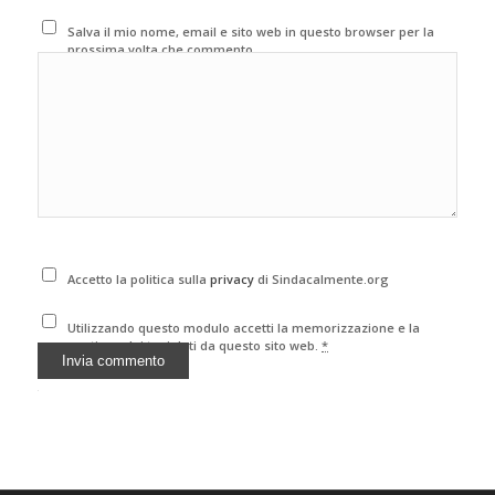
Salva il mio nome, email e sito web in questo browser per la
prossima volta che commento.
Accetto la politica sulla
privacy
di Sindacalmente.org
Utilizzando questo modulo accetti la memorizzazione e la
gestione dei tuoi dati da questo sito web.
*
Alternative: