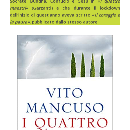
Socrate, Buddha, Confucio e Gesù in «
I quattro
maestri
» (Garzanti) e che durante il lockdown
dell’inizio di quest’anno aveva scritto «
Il coraggio e
la paura»
, pubblicato dallo stesso autore