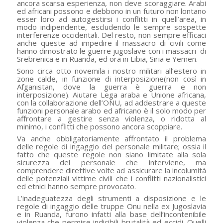
ancora scarsa esperienza, non deve scoraggiare. Arabi
ed africani possono e debbono in un futuro non lontano
esser loro ad autogestirsi i conflitti in quell’area, in
modo indipendente, escludendo le sempre sospette
interferenze occidentali. Del resto, non sempre efficaci
anche queste ad impedire il massacro di civili come
hanno dimostrato le guerre jugoslave con i massacri di
Srebrenica e in Ruanda, ed ora in Libia, Siria e Yemen.
Sono circa otto novemila i nostro militari all’estero in
zone
calde,
in funzione di interposizione(non così in
Afganistan, dove la guerra è guerra e non
interposizione). Aiutare Lega araba e Unione africana,
con la collaborazione dell’ONU, ad addestrare a queste
funzioni personale arabo ed africano è il solo modo per
affrontare a gestire senza violenza, o ridotta al
minimo, i conflitti che possono ancora scoppiare.
Va anche obbligatoriamente affrontato il problema
delle
regole di ingaggio del
personale militare; ossia il
fatto che queste regole non siano limitate alla sola
sicurezza del personale che interviene, ma
comprendere direttive volte ad assicurare la incolumità
delle potenziali vittime civili che i conflitti nazionalistici
ed etnici hanno sempre provocato.
L’inadeguatezza degli strumenti a disposizione e le
regole di ingaggio delle truppe Onu nella ex Jugoslavia
e in Ruanda, furono infatti alla base dell’incontenibile
violenza che permise indicibili brutalità ed eccidi. Quelli