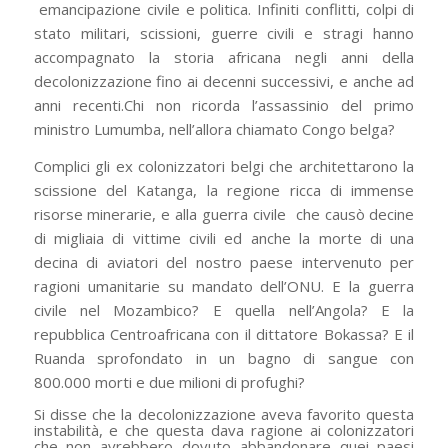
emancipazione civile e politica. Infiniti conflitti, colpi di
stato militari, scissioni, guerre civili e stragi hanno
accompagnato la storia africana negli anni della
decolonizzazione fino ai decenni successivi, e anche ad
anni recenti.Chi non ricorda l’assassinio del primo
ministro Lumumba, nell’allora chiamato Congo belga?
Complici gli ex colonizzatori belgi che architettarono la
scissione del Katanga, la regione ricca di immense
risorse minerarie, e alla guerra civile che causò decine
di migliaia di vittime civili ed anche la morte di una
decina di aviatori del nostro paese intervenuto per
ragioni umanitarie su mandato dell’ONU. E la guerra
civile nel Mozambico? E quella nell’Angola? E la
repubblica Centroafricana con il dittatore Bokassa? E il
Ruanda sprofondato in un bagno di sangue con
800.000 morti e due milioni di profughi?
Si disse che la decolonizzazione aveva favorito questa
instabilità, e che questa dava ragione ai colonizzatori
che non avrebbero dovuto abbandonare quei paesi