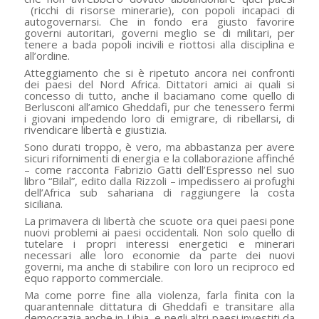
(ricchi di risorse minerarie), con popoli incapaci di
autogovernarsi. Che in fondo era giusto favorire
governi autoritari, governi meglio se di militari, per
tenere a bada
popoli incivili e riottosi alla disciplina e
all’ordine.
Atteggiamento che si è ripetuto ancora nei confronti
dei paesi del Nord Africa. Dittatori amici ai quali si
concesso di tutto, anche il baciamano come quello di
Berlusconi all’amico Gheddafi, pur che tenessero fermi
i giovani impedendo loro di emigrare, di ribellarsi, di
rivendicare libertà e giustizia.
Sono durati troppo, è vero, ma abbastanza per avere
sicuri rifornimenti di energia e la collaborazione affinché
– come racconta Fabrizio Gatti dell’Espresso nel suo
libro “Bilal”, edito dalla Rizzoli – impedissero ai profughi
dell’Africa sub sahariana di raggiungere la costa
siciliana.
La primavera di libertà che scuote ora quei paesi pone
nuovi problemi ai paesi occidentali. Non solo quello di
tutelare i propri interessi energetici e minerari
necessari alle loro economie da parte dei nuovi
governi, ma anche di stabilire con loro un reciproco ed
equo rapporto commerciale.
Ma come porre fine alla violenza, farla finita con la
quarantennale dittatura di Gheddafi e transitare alla
democrazia anche in Libia, e negli altri paesi investiti da