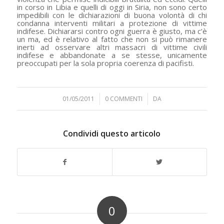
in corso in Libia e quelli di oggi in Siria, non sono certo
impedibili con le dichiarazioni di buona volontà di chi
condanna interventi militari a protezione di vittime
indifese. Dichiararsi contro ogni guerra è giusto, ma c’è
un ma, ed è relativo al fatto che non si può rimanere
inerti ad osservare altri massacri di vittime civili
indifese e abbandonate a se stesse, unicamente
preoccupati per la sola propria coerenza di pacifisti.
01/05/2011
/
0 COMMENTI
/
DA
Condividi questo articolo
0