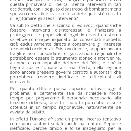
questa
primavera di libertà
senza interventi militari
occidentali, con il seguito disastroso di bombardamenti
spesso con vittime civili in difesa delle quali si è cercato
di legittimare gli stessi interventi?
Va subito detto che a scanso di equivoci, quand’anche
fossero interventi disinteressati e finalizzati a
proteggere le popolazioni, ogni intervento esterno
sarebbe comunque inquinato da consolidati sospetti:
cioè esclusivamente diretti a conservare gli interessi
economici occidentali. Esistono invece, seppure ancora
fragili e non consolidate, organizzazioni regionali che
potrebbero essere lo strumento idoneo a intervenire,
a nome e con apposite delibere dell’ONU; e cioè la
Lega araba e l’Unione africana. Certo, nella regione
sono ancora presenti governi corrotti e autoritari che
potrebbero rendere inefficace e difficoltosi tali
interventi.
Per quanto difficile possa apparire tuttavia oggi il
problema, e certamente tale da richiedere molto
tempo per prepararne il personale necessario alla
funzione richiesta, questa capacità potrebbe essere
ottenuta in un tempo ragionevole, naturalmente se
avviata da subito.
In effetti l’Unione africana un primo, incerto tentativo
con rappresentanti sudafricani lo ha tentato. Seppure
inefficace, perché timido e forse inadeguato per la