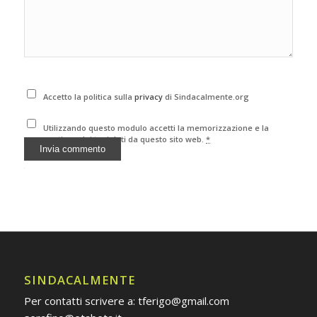
Accetto la politica sulla
privacy
di Sindacalmente.org
Utilizzando questo modulo accetti la memorizzazione e la
gestione dei tuoi dati da questo sito web.
*
Alternative:
SINDACALMENTE
Per contatti scrivere a: tferigo@gmail.com