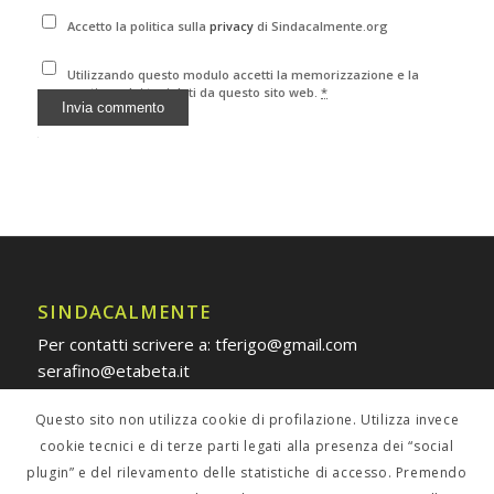
Accetto la politica sulla
privacy
di Sindacalmente.org
Utilizzando questo modulo accetti la memorizzazione e la
gestione dei tuoi dati da questo sito web.
*
Alternative:
SINDACALMENTE
Per contatti scrivere a: tferigo@gmail.com
serafino@etabeta.it
Questo sito non utilizza cookie di profilazione. Utilizza invece
cookie tecnici e di terze parti legati alla presenza dei “social
plugin” e del rilevamento delle statistiche di accesso. Premendo