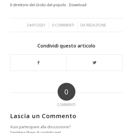
Il-direttore-del-Grido-del-popolo
Download
24/01/2021
/
0 COMMENTI
/
DA
REDAZIONE
Condividi questo articolo
0
COMMENTI
Lascia un Commento
Vuoi partecipare alla discussione?
Sentitevi liberi di contribuire!