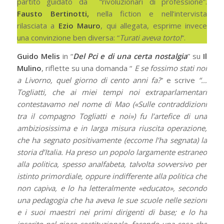
partito guidato da “rivoluzionari di professione”.
Fausto Bertinotti,
nella fiction e nell’intervista
rilasciata a
Ezio Mauro
, qui allegata, esprime invece
una convinzione ben diversa: “
Turati aveva torto!
“.
Guido Melis
in “
Del Pci e di una certa nostalgia
” su
Il
Mulino
, riflette su una domanda “
E se fossimo stati noi
a Livorno, quel giorno di cento anni fa?
” e scrive
“…
Togliatti, che ai miei tempi noi extraparlamentari
contestavamo nel nome di Mao («Sulle contraddizioni
tra il compagno Togliatti e noi») fu l’artefice di una
ambiziosissima e in larga misura riuscita operazione,
che ha segnato positivamente (eccome l’ha segnata) la
storia d’Italia. Ha preso un popolo largamente estraneo
alla politica, spesso analfabeta, talvolta sovversivo per
istinto primordiale, oppure indifferente alla politica che
non capiva, e lo ha letteralmente «educato», secondo
una pedagogia che ha aveva le sue scuole nelle sezioni
e i suoi maestri nei primi dirigenti di base; e lo ha
inserito nel gioco costituzionale, facendo una cosa che