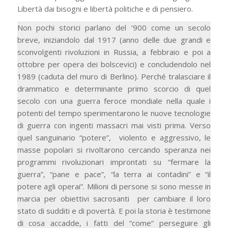
Libertà dai bisogni e libertà politiche e di pensiero.
Non pochi storici parlano del ‘900 come un secolo
breve, iniziandolo dal 1917 (anno delle due grandi e
sconvolgenti rivoluzioni in Russia, a febbraio e poi a
ottobre per opera dei bolscevici) e concludendolo nel
1989 (caduta del muro di Berlino). Perché tralasciare il
drammatico e determinante primo scorcio di quel
secolo con una guerra feroce mondiale nella quale i
potenti del tempo sperimentarono le nuove tecnologie
di guerra con ingenti massacri mai visti prima. Verso
quel sanguinario “potere”, violento e aggressivo, le
masse popolari si rivoltarono cercando speranza nei
programmi rivoluzionari improntati su “fermare la
guerra”, “pane e pace”, “la terra ai contadini” e “il
potere agli operai”. Milioni di persone si sono messe in
marcia per obiettivi sacrosanti per cambiare il loro
stato di sudditi e di povertà. E poi la storia è testimone
di cosa accadde, i fatti del “come” perseguire gli