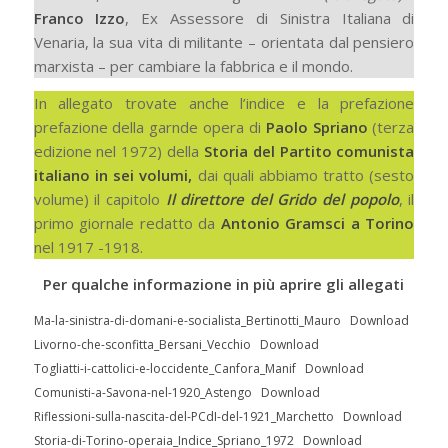
Franco Izzo
, Ex Assessore di Sinistra Italiana di
Venaria, la sua vita di militante – orientata dal pensiero
marxista – per cambiare la fabbrica e il mondo.
In allegato trovate anche l’indice e la prefazione
prefazione della garnde opera di
Paolo Spriano
(terza
edizione nel 1972) della
Storia del Partito comunista
italiano in sei volumi,
dai quali abbiamo tratto (sesto
volume) il capitolo
Il direttore del Grido del popolo
, il
primo giornale redatto da
Antonio Gramsci a Torino
nel 1917 -1918.
Per qualche informazione in più aprire gli allegati
Ma-la-sinistra-di-domani-e-socialista_Bertinotti_Mauro
Download
Livorno-che-sconfitta_Bersani_Vecchio
Download
Togliatti-i-cattolici-e-loccidente_Canfora_Manif
Download
Comunisti-a-Savona-nel-1920_Astengo
Download
Riflessioni-sulla-nascita-del-PCdI-del-1921_Marchetto
Download
Storia-di-Torino-operaia_Indice_Spriano_1972
Download