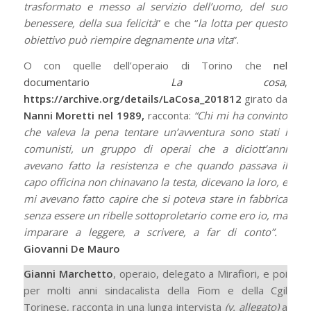
trasformato e messo al servizio dell’uomo, del suo
benessere, della sua felicità
” e che “
la lotta per questo
obiettivo può riempire degnamente una vita
”.
O con quelle dell’operaio di Torino che
nel
documentario
La cosa
,
https://archive.org/details/LaCosa_201812
girato da
Nanni Moretti nel 1989,
racconta:
“Chi mi ha convinto
che valeva la pena tentare un’avventura sono stati i
comunisti, un gruppo di operai che a diciott’anni
avevano fatto la resistenza e che quando passava il
capo officina non chinavano la testa, dicevano la loro, e
mi avevano fatto capire che si poteva stare in fabbrica
senza essere un ribelle sottoproletario come ero io, ma
imparare a leggere, a scrivere, a far di conto”.
Giovanni De Mauro
Gianni Marchetto
, operaio, delegato a Mirafiori, e poi
per molti anni sindacalista della Fiom e della Cgil
Torinese, racconta in una lunga intervista
(v. allegato)
a