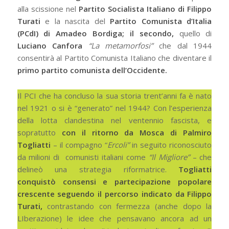
alla scissione nel
Partito Socialista Italiano di Filippo
Turati
e la nascita del
Partito Comunista d’Italia
(PCdI) di Amadeo Bordiga;
il secondo,
quello di
Luciano Canfora
“La metamorfosi”
che dal 1944
consentirà al Partito Comunista Italiano che diventare il
primo partito comunista dell’Occidente.
Il PCI che ha concluso la sua storia trent’anni fa è nato
nel 1921 o si è “generato” nel 1944? Con l’esperienza
della lotta clandestina nel ventennio fascista, e
sopratutto
con il ritorno da Mosca di Palmiro
Togliatti
– il compagno “
Ercoli”
in seguito riconosciuto
da milioni di comunisti italiani come
“Il Migliore”
– che
delineò una strategia riformatrice.
Togliatti
conquistò consensi e partecipazione popolare
crescente seguendo il percorso indicato da Filippo
Turati,
contrastando con fermezza (anche dopo la
LIberazione) le idee che pensavano ancora ad un