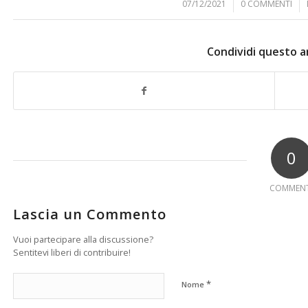
07/12/2021
/
0 COMMENTI
/
Condividi questo a
0
COMMENT
Lascia un Commento
Vuoi partecipare alla discussione?
Sentitevi liberi di contribuire!
*
Nome