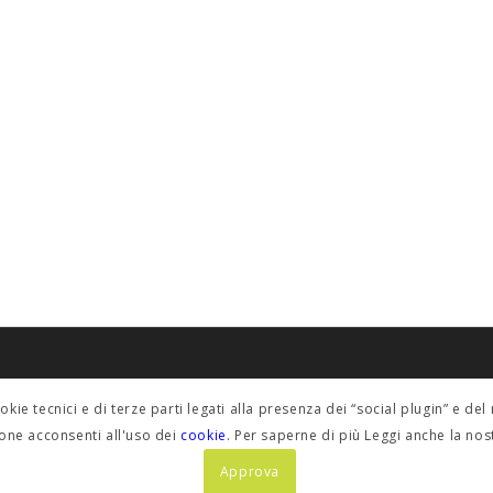
POLICY PRIVACY
ookie tecnici e di terze parti legati alla presenza dei “social plugin” e 
fino@etabeta.it
Informativa estesa
one acconsenti all'uso dei
cookie
. Per saperne di più Leggi anche la no
Approva