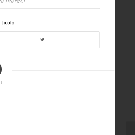
DA
REDAZIONE
rticolo
I