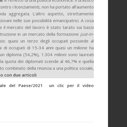
NE
è l’effetto di una politica economica. Il drastico
ontro i licenziamenti, non ha portato all’aumento
nda aggregata. L’altro aspetto, strettamente
iovani nelle sue possibilità emancipatrici. A cosa
l mercato del lavoro è stato tarato sui bassi
istruzione in un mercato della formazione
just-in-
sis: quasi un terzo degli occupati possiede al
i di occupati di 15-34 anni quasi un milione ha
un diploma (54,2%), 1.304 milioni sono laureati
 la quota dei diplomati scende al 46,7% e quella
tto combinato della rinuncia a una politica sociale,
to con due articoli
iale del Paese/2021 un clic per il video