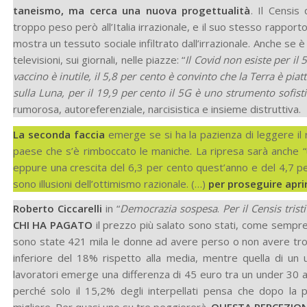
taneismo, ma cerca una nuova proget­tualità
. Il Censis
troppo peso però all’Italia irrazionale, e il suo stes­so rapport
mostra un tessuto sociale infiltrato dall’irrazionale. An­che se
televisioni, sui gior­nali, nelle piazze: “
Il Covid non esiste per il 5
vaccino è inutile, il 5,8 per cento è convinto che la Terra è pia
sulla Luna, per il 19,9 per cen­to il 5G è uno strumento sofist
rumorosa, autoreferenziale, narcisi­stica e insieme distruttiva.
La seconda faccia
emerge se si ha la pazienza di leggere il ra
paese che s’è rimboc­cato le maniche. La ripresa sarà anche “u
eppure una crescita del 6,3 per cento quest’anno e del 4,7 p
sono illusioni dell’ottimismo razionale. (…)
per proseguire aprir
Roberto Ciccarelli
in “
Democrazia sospesa
.
Per il Censis tris
CHI HA PAGATO
il prezzo più salato sono stati, come sempre,
sono state 421 mila le donne ad avere perso o non avere tro
inferiore del 18% rispetto alla media, mentre quella di un
lavoratori emerge una differenza di 45 euro tra un under 30 an
perché solo il 15,2% degli interpellati pensa che dopo la 