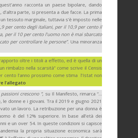
 quest’anno racconta un paese bipolare, dando
o, d’altra parte, si presenta a due facce. La prima
 è un tessuto marginale, tuttavia s’è imposto nelle
,9 per cento degli italiani, per il 10,9 per cento il
t­ta, per il 10 per cento l’uomo non è mai sbarcato
icato per controllare le persone”.
Una minoran­za
pporto oltre i titoli a effetto, ed è quella di un
n rimbalzo nella scarsità” come scri­ve il Censis
er cento l’anno prossimo come stima l’Istat non
e l’allegato
ti passioni crescono “
, su Il Manifesto, rimarca “…
 le donne e i giovani. Tra il 2019 e giugno 2021
vato un lavoro. La retribuzione per una donna è
 uomo è del 12% superiore. In base all’età dei
ni e un over 54. In queste condizioni si capisce
pandemia la propria situazione economica sarà