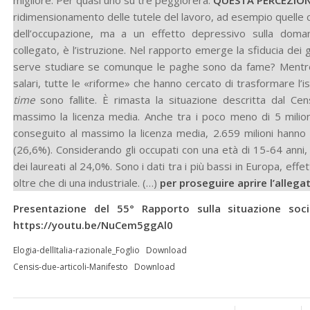
migliore. Per quasi uno su tre peggiorerà.
QUESTA PERCEZIO
ridimensionamento delle tutele del lavoro, ad esempio quelle c
dell’occupazione, ma a un effetto depressivo sulla doma
collegato, è l’istruzione. Nel rapporto emerge la sfiducia dei g
serve studiare se comunque le paghe sono da fame? Mentre i
salari, tutte le «riforme» che hanno cercato di trasformare l’
time
sono fallite. È rimasta la situazione descritta dal Cen
massimo la licenza media. Anche tra i poco meno di 5 milion
conseguito al massimo la licenza media, 2.659 milioni hanno 
(26,6%). Considerando gli occupati con una età di 15-64 anni,
dei laureati al 24,0%. Sono i dati tra i più bassi in Europa, effe
oltre che di una industriale. (…)
per proseguire aprire l’allega
Presentazione del 55° Rapporto sulla situazione soc
https://youtu.be/NuCem5ggAl0
Elogia-dellItalia-razionale_Foglio
Download
Censis-due-articoli-Manifesto
Download