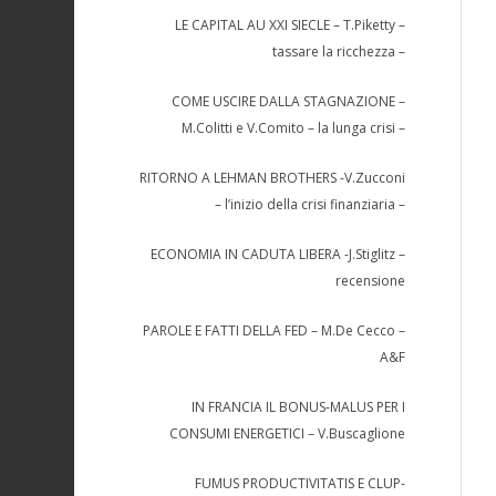
LE CAPITAL AU XXI SIECLE – T.Piketty –
tassare la ricchezza –
COME USCIRE DALLA STAGNAZIONE –
M.Colitti e V.Comito – la lunga crisi –
RITORNO A LEHMAN BROTHERS -V.Zucconi
– l’inizio della crisi finanziaria –
ECONOMIA IN CADUTA LIBERA -J.Stiglitz –
recensione
PAROLE E FATTI DELLA FED – M.De Cecco –
A&F
IN FRANCIA IL BONUS-MALUS PER I
CONSUMI ENERGETICI – V.Buscaglione
FUMUS PRODUCTIVITATIS E CLUP-