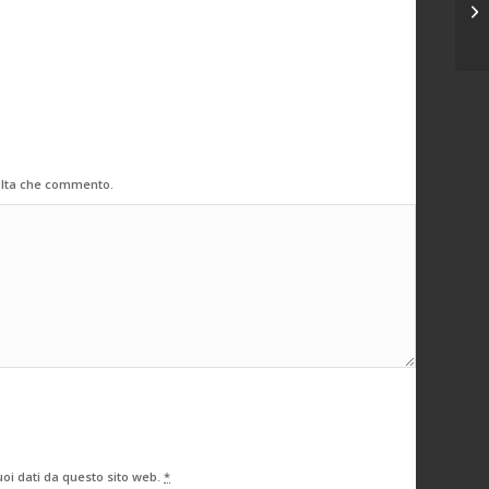
Qu
volta che commento.
oi dati da questo sito web.
*