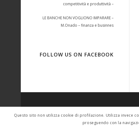
competitività e produttività –
LE BANCHE NON VOGLIONO IMPARARE –
M.Onado – finanza e businnes
FOLLOW US ON FACEBOOK
SINDACALMENTE
Questo sito non utilizza cookie di profilazione. Utilizza invece c
Per contatti scrivere a: tferigo@gmail.com sera
proseguendo con la navigazi