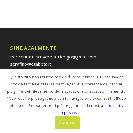
Alternative:
SINDACALMENTE
Per contatti scrivere a: tferigo@gmail.com
serafino@etabeta.it
Questo sito non utilizza cookie di profilazione. Utilizza invece
cookie tecnici e di terze parti legati alla presenza dei “social
plugin” e del rilevamento delle statistiche di accesso. Premendo
POLICY PRIVACY
"Approva" o proseguendo con la navigazione acconsenti all'uso
dei
cookie
. Per saperne di più Leggi anche la nostra
informativa
Informativa estesa
sulla privacy.
Approva