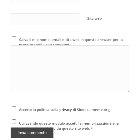
Sito web
Salva il mio nome, email e sito web in questo browser per la
prossima volta che commento.
Accetto la politica sulla
privacy
di Sindacalmente.org
Utilizzando questo modulo accetti la memorizzazione e la
gestione dei tuoi dati da questo sito web.
*