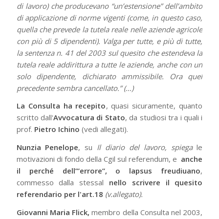
di lavoro) che producevano “un’estensione” dell’ambito
di applicazione di norme vigenti (come, in questo caso,
quella che prevede la tutela reale nelle aziende agricole
con più di 5 dipendenti). Valga per tutte, e più di tutte,
la sentenza n. 41 del 2003 sul quesito che estendeva la
tutela reale addirittura a tutte le aziende, anche con un
solo dipendente, dichiarato ammissibile. Ora quel
precedente sembra cancellato.” (…)
La Consulta ha recepito
, quasi sicuramente, quanto
scritto dall'
Avvocatura di Stato
, da studiosi tra i quali i
prof.
Pietro Ichino
(vedi allegati).
Nunzia Penelope
, su
Il diario del lavoro, spiega
le
motivazioni di fondo della Cgil sul referendum, e
anche
il perché dell’”errore”, o lapsus freudiuano
,
commesso dalla stessal
nello scrivere il quesito
referendario per l'art.18
(v.allegato).
Giovanni Maria Flick,
membro della Consulta nel 2003,