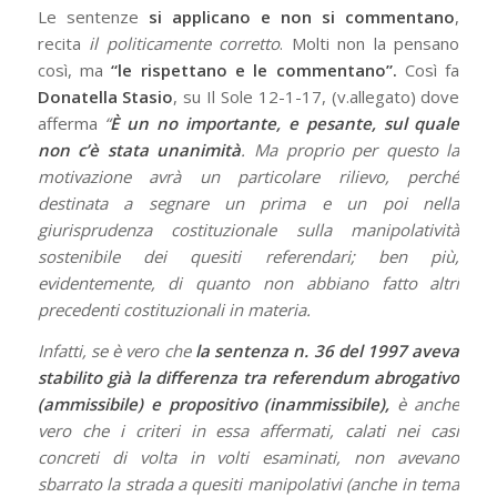
Le sentenze
si applicano e non si commentano
,
recita
il politicamente corretto
. Molti non la pensano
così, ma
“le rispettano e le commentano”.
Così fa
Donatella Stasio
, su Il Sole 12-1-17, (v.allegato) dove
afferma
“
È un no importante, e pesante, sul quale
non c’è stata unanimità
. Ma proprio per questo la
motivazione avrà un particolare rilievo, perché
destinata a segnare un prima e un poi nella
giurisprudenza costituzionale sulla manipolatività
sostenibile dei quesiti referendari; ben più,
evidentemente, di quanto non abbiano fatto altri
precedenti costituzionali in materia.
Infatti, se è vero che
la sentenza n. 36 del 1997 aveva
stabilito già la differenza tra referendum abrogativo
(ammissibile) e propositivo (inammissibile),
è anche
vero che i criteri in essa affermati, calati nei casi
concreti di volta in volti esaminati, non avevano
sbarrato la strada a quesiti manipolativi (anche in tema