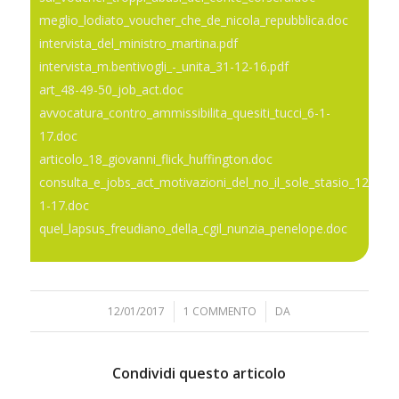
meglio_lodiato_voucher_che_de_nicola_repubblica.doc
intervista_del_ministro_martina.pdf
intervista_m.bentivogli_-_unita_31-12-16.pdf
art_48-49-50_job_act.doc
avvocatura_contro_ammissibilita_quesiti_tucci_6-1-
17.doc
articolo_18_giovanni_flick_huffington.doc
consulta_e_jobs_act_motivazioni_del_no_il_sole_stasio_12-
1-17.doc
quel_lapsus_freudiano_della_cgil_nunzia_penelope.doc
12/01/2017
/
1 COMMENTO
/
DA
Condividi questo articolo