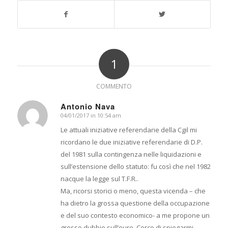
1
COMMENTO
Antonio Nava
04/01/2017 in 10:54 am
dice:
Le attuali iniziative referendarie della Cgil mi
ricordano le due iniziative referendarie di D.P.
del 1981 sulla contingenza nelle liquidazioni e
sull’estensione dello statuto: fu così che nel 1982
nacque la legge sul T.F.R..
Ma, ricorsi storici o meno, questa vicenda – che
ha dietro la grossa questione della occupazione
e del suo contesto economico- a me propone un
grosso dubbio sull’euro. Cerco di spiegarmi.