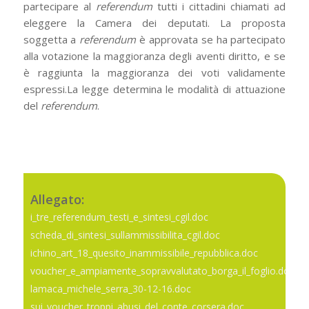
partecipare al
referendum
tutti i cittadini chiamati ad
eleggere la Camera dei deputati. La proposta
soggetta a
referendum
è approvata se ha partecipato
alla votazione la maggioranza degli aventi diritto, e se
è raggiunta la maggioranza dei voti validamente
espressi.La legge determina le modalità di attuazione
del
referendum
.
Allegato:
i_tre_referendum_testi_e_sintesi_cgil.doc
scheda_di_sintesi_sullammissibilita_cgil.doc
ichino_art_18_quesito_inammissibile_repubblica.doc
voucher_e_ampiamente_sopravvalutato_borga_il_foglio.doc
lamaca_michele_serra_30-12-16.doc
sui_voucher_troppi_abusi_del_conte_corsera.doc