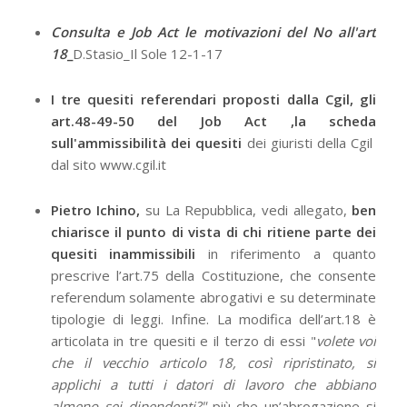
Consulta e Job Act le motivazioni del No all'art
18
_
D.Stasio_Il Sole 12-1-17
I tre quesiti referendari proposti dalla Cgil, gli
art.48-49-50 del Job Act ,
la scheda
sull'ammissibilità dei quesiti
dei giuristi della Cgil
dal sito www.cgil.it
Pietro Ichino,
su La Repubblica, vedi allegato,
ben
chiarisce il punto di vista di chi ritiene parte dei
quesiti inammissibili
in riferimento a quanto
prescrive l’art.75 della Costituzione, che consente
referendum solamente abrogativi e su determinate
tipologie di leggi. Infine. La modifica dell’art.18 è
articolata in tre quesiti e il terzo di essi "
volete voi
che il vecchio articolo 18, così ripristinato, si
applichi a tutti i datori di lavoro che abbiano
almeno sei dipendenti?"
più che un’abrogazione si