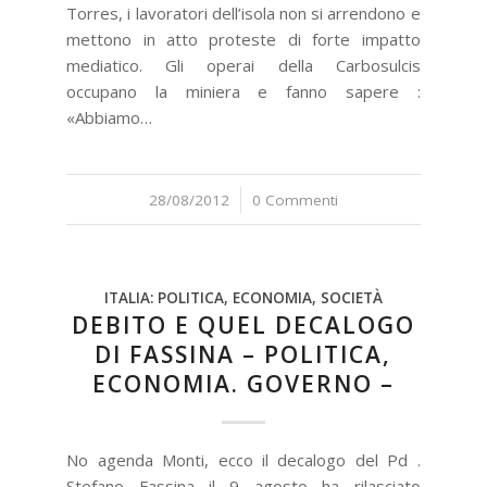
Torres, i lavoratori dell’isola non si arrendono e
mettono in atto proteste di forte impatto
mediatico. Gli operai della Carbosulcis
occupano la miniera e fanno sapere :
«Abbiamo…
28/08/2012
/
0 Commenti
ITALIA: POLITICA, ECONOMIA, SOCIETÀ
DEBITO E QUEL DECALOGO
DI FASSINA – POLITICA,
ECONOMIA. GOVERNO –
No agenda Monti, ecco il decalogo del Pd .
Stefano Fassina il 9 agosto ha rilasciato