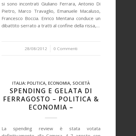
si sono incontrati Giuliano Ferrara, Antonio Di
Pietro, Marco Travaglio, Emanuele Macaluso,
Francesco Boccia. Enrico Mentana conduce un
dibattito serrato a tratti al confine della rissa,…
28/08/2012
/
0 Commenti
ITALIA: POLITICA, ECONOMIA, SOCIETÀ
SPENDING E GELATA DI
FERRAGOSTO – POLITICA &
ECONOMIA –
La spending review è stata votata
definitivamente alla Camera, il 7 agosto con