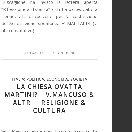
Buscaglione ha inviato la lettera aperta
“Riflessione a distanza” a chi ha partecipato, a
Torino, alla discussione per la costituzione
dell’Associazione spontanea E’ MAI TARDI (v.
atto costitutivo).…
07/04/2020
/
3 Commenti
ITALIA: POLITICA, ECONOMIA, SOCIETÀ
LA CHIESA OVATTA
MARTINI? – V.MANCUSO &
ALTRI – RELIGIONE &
CULTURA
Vito Mancuso inizia così il suo articolo su La