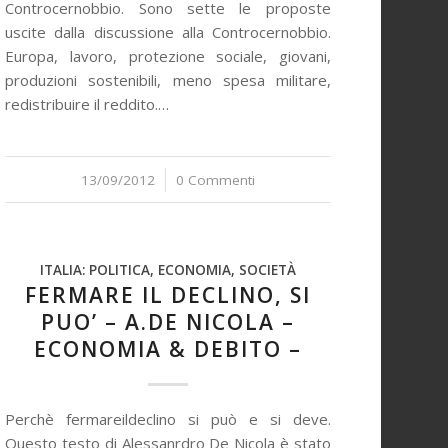
Controcernobbio. Sono sette le proposte
uscite dalla discussione alla Controcernobbio.
Europa, lavoro, protezione sociale, giovani,
produzioni sostenibili, meno spesa militare,
redistribuire il reddito.…
13/09/2012
/
0 Commenti
ITALIA: POLITICA, ECONOMIA, SOCIETÀ
FERMARE IL DECLINO, SI
PUO’ – A.DE NICOLA –
ECONOMIA & DEBITO –
Perchè fermareildeclino si può e si deve.
Questo testo di Alessanrdro De Nicola è stato