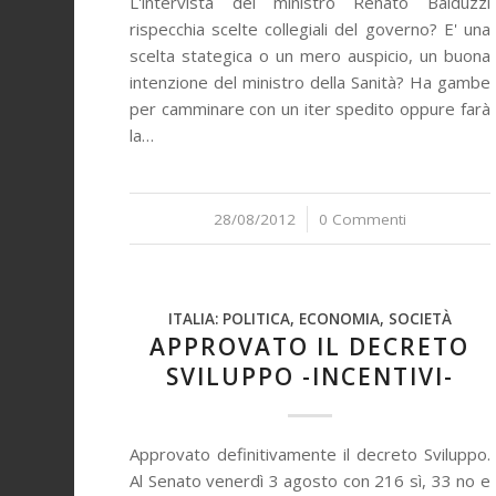
L'intervista del ministro Renato Balduzzi
rispecchia scelte collegiali del governo? E' una
scelta stategica o un mero auspicio, un buona
intenzione del ministro della Sanità? Ha gambe
per camminare con un iter spedito oppure farà
la…
28/08/2012
/
0 Commenti
ITALIA: POLITICA, ECONOMIA, SOCIETÀ
APPROVATO IL DECRETO
SVILUPPO -INCENTIVI-
Approvato definitivamente il decreto Sviluppo.
Al Senato venerdì 3 agosto con 216 sì, 33 no e